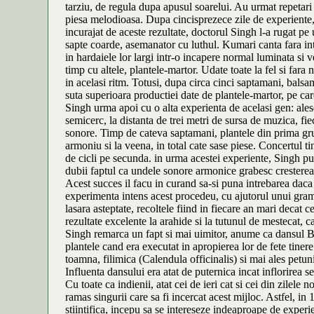
tarziu, de regula dupa apusul soarelui. Au urmat repetari 
piesa melodioasa. Dupa cincisprezece zile de experiente, 
incurajat de aceste rezultate, doctorul Singh l-a rugat p
sapte coarde, asemanator cu luthul. Kumari canta fara int
in hardaiele lor largi intr-o incapere normal luminata si 
timp cu altele, plantele-martor. Udate toate la fel si fara
in acelasi ritm. Totusi, dupa circa cinci saptamani, balsam
suta superioara productiei date de plantele-martor, pe car
Singh urma apoi cu o alta experienta de acelasi gen: alese 
semicerc, la distanta de trei metri de sursa de muzica, fi
sonore. Timp de cateva saptamani, plantele din prima grupa 
armoniu si la veena, in total cate sase piese. Concertul ti
de cicli pe secunda. in urma acestei experiente, Singh pub
dubii faptul ca undele sonore armonice grabesc cresterea p
Acest succes il facu in curand sa-si puna intrebarea daca s
experimenta intens acest procedeu, cu ajutorul unui gramo
lasara asteptate, recoltele fiind in fiecare an mari decat c
rezultate excelente la arahide si la tutunul de mestecat, 
Singh remarca un fapt si mai uimitor, anume ca dansul B
plantele cand era executat in apropierea lor de fete tinere
toamna, filimica (Calendula officinalis) si mai ales petun
Influenta dansului era atat de puternica incat inflorirea
Cu toate ca indienii, atat cei de ieri cat si cei din zilele
ramas singurii care sa fi incercat acest mijloc. Astfel, i
stiintifica, incepu sa se intereseze indeaproape de experi