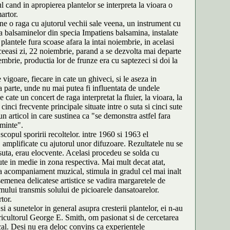
l cand in apropierea plantelor se interpreta la vioara o
artor.
ine o raga cu ajutorul vechii sale veena, un instrument cu
ta balsaminelor din specia Impatiens balsamina, instalate
lantele fura scoase afara la intai noiembrie, in acelasi
 aceeasi zi, 22 noiembrie, parand a se dezvolta mai departe
cembrie, productia lor de frunze era cu saptezeci si doi la
 vigoare, fiecare in cate un ghiveci, si le aseza in
ta parte, unde nu mai putea fi influentata de undele
cate un concert de raga interpretat la fluier, la vioara, la
inci frecvente principale situate intre o suta si cinci sute
n articol in care sustinea ca "se demonstra astfel fara
eminte".
scopul sporirii recoltelor. intre 1960 si 1963 el
 amplificate cu ajutorul unor difuzoare. Rezultatele nu se
la suta, erau elocvente. Acelasi procedeu se solda cu
ute in medie in zona respectiva. Mai mult decat atat,
a acompaniament muzical, stimula in gradul cel mai inalt
asemenea delicatese artistice se vadira margaretele de
tmului transmis solului de picioarele dansatoarelor.
tor.
si a sunetelor in general asupra cresterii plantelor, ei n-au
agricultorul George E. Smith, om pasionat si de cercetarea
ocal. Desi nu era deloc convins ca experientele