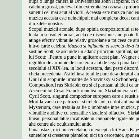
dupa o lunga cariera la Universitatea John Hopkins. in car
calcium grossi, prelevat din extremitatea osoasa a propriu
sunetul cel mai acut al viorii. Aceasta este muzica nucle
muzica aceasta este neinchipuit mai complexa decat cante
din zilele noastre.
Scopul muzicii atonale, dupa opinia compozitorului si teo
luata in sensul ei moral, acela de disensiune - nu poate f
atinge efectiv vibratiile relativ grosolane a tot ceea ce at
intr-o carte celebra,
Muzica si influenta ei secreta de-a l
sustine Scott, se ascunde un adanc principiu spiritual, ia
lui Scott: „Pentru a pune in aplicare acest plan, Wagner a
regulilor de armonie de care erau atat de legati pana la el
secolului al XlX-lea. in locul acestora, dau peste discorda
cheia precedenta. Astfel insa totul le pare de-a dreptul an
Unul din scopurile urmarite de Stravinsky si Schonberg era
Compozitorul rus Skriabin era si el partizan al ideii ca ar
Asemeni lui Cesar Franck inaintea lui, Skriabin era si el 
Cyril Scott, singurul compozitor european care a reusit s
Mort la varsta de patruzeci si trei de ani, cu doi ani ina
Mysterium, care trebuia sa fie o imbinatie intre muzica, p
vibratiile auditive cu senzatiile vizuale si olfactive, Skri
tineau personalitatile incatusate in canoanele rigide ale 
alte centre ale ocultismului antic.
Pana astazi, nici un cercetator, cu exceptia lui Hans Kay
sunetelor si cresterea plantelor, nici un cercetator, spun