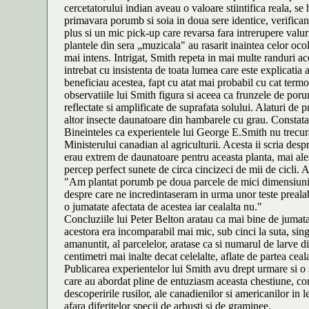
cercetatorului indian aveau o valoare stiintifica reala, se
primavara porumb si soia in doua sere identice, verificand 
plus si un mic pick-up care revarsa fara intrerupere valur
plantele din sera „muzicala" au rasarit inaintea celor ocol
mai intens. Intrigat, Smith repeta in mai multe randuri ac
intrebat cu insistenta de toata lumea care este explicatia
beneficiau acestea, fapt cu atat mai probabil cu cat term
observatiile lui Smith figura si aceea ca frunzele de por
reflectate si amplificate de suprafata solului. Alaturi de 
altor insecte daunatoare din hambarele cu grau. Constata
Bineinteles ca experientele lui George E.Smith nu trecura
Ministerului canadian al agriculturii. Acesta ii scria des
erau extrem de daunatoare pentru aceasta planta, mai ales
percep perfect sunete de circa cincizeci de mii de cicli. 
"Am plantat porumb pe doua parcele de mici dimensiuni, tr
despre care ne incredintaseram in urma unor teste prealabi
o jumatate afectata de acestea iar cealalta nu."
Concluziile lui Peter Belton aratau ca mai bine de jumatat
acestora era incomparabil mai mic, sub cinci la suta, sing
amanuntit, al parcelelor, aratase ca si numarul de larve d
centimetri mai inalte decat celelalte, aflate de partea cea
Publicarea experientelor lui Smith avu drept urmare si o
care au abordat pline de entuziasm aceasta chestiune, co
descoperirile rusilor, ale canadienilor si americanilor in le
afara diferitelor specii de arbusti si de graminee.