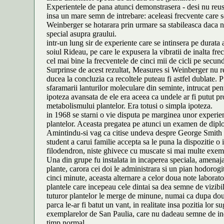
Experientele de pana atunci demonstrasera - desi nu reusiser
insa un mare semn de intrebare: aceleasi frecvente care s
Weinberger se hotarara prin urmare sa stabileasca daca nu 
special asupra graului.
intr-un lung sir de experiente care se intinsera pe durata
soiul Rideau, pe care le expusera la vibratii de inalta fre
cel mai bine la frecventele de cinci mii de cicli pe secun
Surprinse de acest rezultat, Measures si Weinberger nu reu
ducea la concluzia ca recoltele puteau fi astfel dublate.
sfaramarii lanturilor moleculare din seminte, intrucat pen
ipoteza avansata de ele era aceea ca undele ar fi putut p
metabolismului plantelor. Era totusi o simpla ipoteza.
in 1968 se starni o vie disputa pe marginea unor experien
plantelor. Aceasta pregatea pe atunci un examen de diploma
Amintindu-si vag ca citise undeva despre George Smith si
student a carui familie accepta sa le puna la dispozitie o
filodendron, niste ghivece cu muscate si mai multe exemplar
Una din grupe fu instalata in incaperea speciala, amenajat
plante, carora cei doi le administrara si un pian hodorogit
cinci minute, aceasta alternare a celor doua note labora
plantele care incepeau cele dintai sa dea semne de vizibil
tuturor plantelor le merge de minune, numai ca dupa doua
parca le-ar fi batut un vant, in realitate insa pozitia lor
exemplarelor de San Paulia, care nu dadeau semne de indi
timp normal.