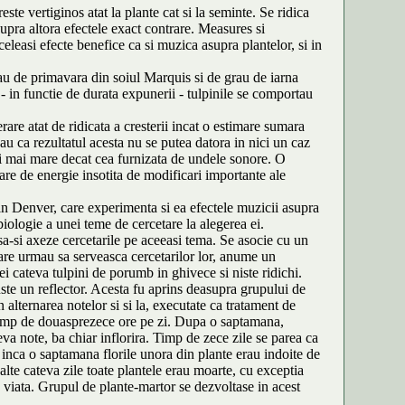
ste vertiginos atat la plante cat si la seminte. Se ridica
upra altora efectele exact contrare. Measures si
eleasi efecte benefice ca si muzica asupra plantelor, si in
grau de primavara din soiul Marquis si de grau de iarna
 - in functie de durata expunerii - tulpinile se comportau
are atat de ridicata a cresterii incat o estimare sumara
u ca rezultatul acesta nu se putea datora in nici un caz
ori mai mare decat cea furnizata de undele sonore. O
are de energie insotita de modificari importante ale
in Denver, care experimenta si ea efectele muzicii asupra
biologie a unei teme de cercetare la alegerea ei.
-si axeze cercetarile pe aceeasi tema. Se asocie cu un
 care urmau sa serveasca cercetarilor lor, anume un
ei cateva tulpini de porumb in ghivece si niste ridichi.
nste un reflector. Acesta fu aprins deasupra grupului de
 alternarea notelor si si la, executate ca tratament de
a timp de douasprezece ore pe zi. Dupa o saptamana,
va note, ba chiar inflorira. Timp de zece zile se parea ca
nca o saptamana florile unora din plante erau indoite de
alte cateva zile toate plantele erau moarte, cu exceptia
viata. Grupul de plante-martor se dezvoltase in acest