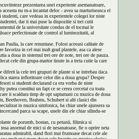
incuviinteze prezentarea unei experiente asemanatoare,
a aceasta nu m-a incantat deloc - avea sa marturiseasca el
 studenti, care vedeau in experientele colegei lor niste
dentei, dar ii mai puse la dispozitie si trei cutii
tamentul de la universitate condus de el tocmai le
jloace perfectionate de control al luminozitatii, al
an Paulia, la care renuntase. Folosi aceeasi calitate de
 favoriza in cel mai inalt grad plantele, asa ca alese
tia a doua in sistemul trei ore de note, trei ore de pauza.
at cele din grupa-martor tinute in a treia cutie la care
diferit la cele trei grupuri de plante si se intrebau daca
ica starea infloritoare celor din a doua grupa? Despre
sori si studenti declarand ca era vorba de niste
thy putea constitui un fapt ce se cerea cercetat cu toata
pe care ii scaldara timp de opt saptamani cu muzica de doua
ydn, Beethoven, Brahms, Schubert si alti clasici din
pecializat in muzica simfonica, ba chiar unele ajunsera sa
ncercand parca sa scape, unele din ele chiar silindu-se
plante de porumb, bostan, cu petunii, filimica si
 insa anormal de mici si de nesanatoase, fie o oprire neta
a aratau admirabil, dand flori mai frumoase decat cele ale
 apa mult mai mare decat cele hranite cu muzica clasica.