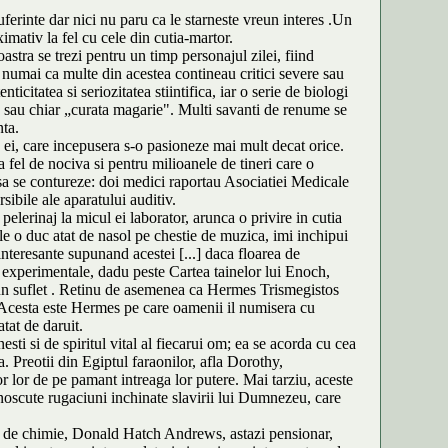
ferinte dar nici nu paru ca le starneste vreun interes .Un
mativ la fel cu cele din cutia-martor.
astra se trezi pentru un timp personajul zilei, fiind
i, numai ca multe din acestea contineau critici severe sau
itatea si seriozitatea stiintifica, iar o serie de biologi
" sau chiar „curata magarie". Multi savanti de renume se
nta.
e ei, care incepusera s-o pasioneze mai mult decat orice.
fel de nociva si pentru milioanele de tineri care o
a sa se contureze: doi medici raportau Asociatiei Medicale
sibile ale aparatului auditiv.
elerinaj la micul ei laborator, arunca o privire in cutia
ale o duc atat de nasol pe chestie de muzica, imi inchipui
interesante supunand acestei [...] daca floarea de
i experimentale, dadu peste Cartea tainelor lui Enoch,
ne un suflet . Retinu de asemenea ca Hermes Trismegistos
. Acesta este Hermes pe care oamenii il numisera cu
atat de daruit.
sti si de spiritul vital al fiecarui om; ea se acorda cu cea
. Preotii din Egiptul faraonilor, afla Dorothy,
or lor de pe pamant intreaga lor putere. Mai tarziu, aceste
unoscute rugaciuni inchinate slavirii lui Dumnezeu, care
or de chimie, Donald Hatch Andrews, astazi pensionar,