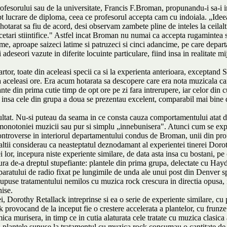
rofesorului sau de la universitate, Francis F.Broman, propunandu-i sa-i 
ept lucrare de diploma, ceea ce profesorul accepta cam cu indoiala. „Idee
tarat sa fiu de acord, desi observam zambete pline de inteles la ceilalti
cetari stiintifice." Astfel incat Broman nu numai ca accepta rugamintea stu
ime, aproape saizeci latime si patruzeci si cinci adancime, pe care depar
deseori vazute in diferite locuinte particulare, fiind insa in realitate mi
tor, toate din aceleasi specii ca si la experienta anterioara, exceptand S
a aceleasi ore. Era acum hotarata sa descopere care era nota muzicala care
te din prima cutie timp de opt ore pe zi fara intrerupere, iar celor din cu
insa cele din grupa a doua se prezentau excelent, comparabil mai bine dec
zultat. Nu-si puteau da seama in ce consta cauza comportamentului atat de 
onotoniei muzicii sau pur si simplu „innebunisera". Atunci cum se expl
ntroverse in interiorul departamentului condus de Broman, unii din profe
e altii considerau ca neasteptatul deznodamant al experientei tinerei Doro
i lor, incepura niste experiente similare, de data asta insa cu bostani, 
 fura de-a dreptul stupefiante: plantele din prima grupa, delectate cu Ha
aparatului de radio fixat pe lungimile de unda ale unui post din Denver s
upuse tratamentului nemilos cu muzica rock crescura in directia opusa, i
hise.
ei, Dorothy Retallack intreprinse si ea o serie de experiente similare, cu 
 provocand de la inceput fie o crestere accelerata a plantelor, cu frunze
imica murisera, in timp ce in cutia alaturata cele tratate cu muzica clasic
i: plantele supuse la tratamentul cu muzica rock consumau o cantitate de