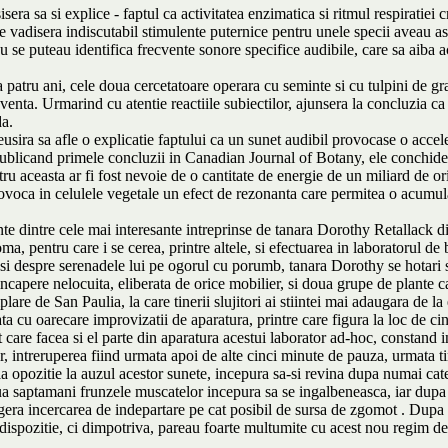
a sa si explice - faptul ca activitatea enzimatica si ritmul respiratiei cre
e vadisera indiscutabil stimulente puternice pentru unele specii aveau as
se puteau identifica frecvente sonore specifice audibile, care sa aiba ac
 a patru ani, cele doua cercetatoare operara cu seminte si cu tulpini de 
cventa. Urmarind cu atentie reactiile subiectilor, ajunsera la concluzia ca
da.
sira sa afle o explicatie faptului ca un sunet audibil provocase o acceler
 Publicand primele concluzii in Canadian Journal of Botany, ele conchidea
tru aceasta ar fi fost nevoie de o cantitate de energie de un miliard de 
rovoca in celulele vegetale un efect de rezonanta care permitea o acumul
te dintre cele mai interesante intreprinse de tanara Dorothy Retallack d
, pentru care i se cerea, printre altele, si efectuarea in laboratorul de 
 despre serenadele lui pe ogorul cu porumb, tanara Dorothy se hotari sa
 incapere nelocuita, eliberata de orice mobilier, si doua grupe de plante
e de San Paulia, la care tinerii slujitori ai stiintei mai adaugara de la 
a cu oarecare improvizatii de aparatura, printre care figura la loc de ci
 care facea si el parte din aparatura acestui laborator ad-hoc, constand in
tor, intreruperea fiind urmata apoi de alte cinci minute de pauza, urmat
a opozitie la auzul acestor sunete, incepura sa-si revina dupa numai cate
 saptamani frunzele muscatelor incepura sa se ingalbeneasca, iar dupa i
 sugera incercarea de indepartare pe cat posibil de sursa de zgomot . Dupa 
spozitie, ci dimpotriva, pareau foarte multumite cu acest nou regim de 