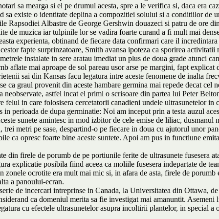
 hotari sa mearga si el pe drumul acesta, spre a le verifica si, daca era c
sa existe o identitate deplina a compozitiei solului si a conditiilor de um
ile Rapsodiei Albastre de George Gershwin douazeci si patru de ore din do
ite de muzica iar tulpinile lor se vadira foarte curand a fi mult mai dense
easta experienta, obtinand de fiecare data confirmari care il incredintara
 acestor fapte surprinzatoare, Smith avansa ipoteza ca sporirea activitatii
ometrele instalate in sere aratau imediat un plus de doua grade atunci ca
umb aflate mai aproape de sol pareau usor arse pe margini, fapt explicat 
prietenii sai din Kansas facu legatura intre aceste fenomene de inalta frecv
se ca graul provenit din aceste hambare germina mai repede decat cel ne
 neobservate, astfel incat el primi o scrisoare din partea lui Peter Belt
pre felul in care folosisera cercetatorii canadieni undele ultrasunetelor 
 in perioada de dupa germinatie: Noi am inceput prin a testa auzul aceste
Aceste sunete amintesc in mod izbitor de cele emise de liliac, dusmanul na
ei metri pe sase, despartind-o pe fiecare in doua cu ajutorul unor panou
le ca opresc foarte bine aceste suntete. Apoi am pus in functiune emitato
e din firele de porumb de pe portiunile ferite de ultrasunete fusesera ata
ura explicatie posibila fiind aceea ca moliile fusesera indepartate de team
in zonele ocrotite era mult mai mic si, in afara de asta, firele de porumb
lalta a panoului-ecran.
 serie de incercari intreprinse in Canada, la Universitatea din Ottawa, 
nsiderand ca domeniul merita sa fie investigat mai amanuntit. Asemeni l
gatura cu efectele ultrasunetelor asupra incoltirii plantelor, in special a o