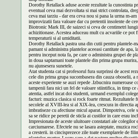
Dorothy Retallack aduse aceste rezultate la cunostinta p
eventual ceva mai dezvoltata si mai strict controlata, dr
ceva mai tarziu - dar era ceva nou si pana la urma m-am ho
improvizatii fara valoare dar cu pretentii insolente de cer
Biotronic Mark III, de saizeci si ceva de centimetri lung
achizitionase. Acestea aduceau mult cu acvariile ce pot fi a
temperaturii si al umiditatii.
Dorothy Retallack pastra una din cutii pentru plantele-mar
pamant si administra plantelor aceeasi cantitate de apa, l
pentru inceput nota fa, pe care o administra grupei de plan
in doua saptamani toate plantele din prima grupa murira, 
nu ajunsesera sunetele.
Atat studenta cat si profesorul fura surprinsi de acest re
cele din prima grupa sucombasera din cauza oboselii, a m
aceste experiente se auzi repede .Izbucnira numeroase co
tampenii fara nici un fel de valoare stiintifica, in timp c
atentia, astfel incat doi studenti, urmand exemplul colege
facturi: muzica clasica si rock foarte ritmat. Rezultatele
secolele al XVIII-lea si al XlX-lea, crescura in directia 
imbratiseze cu afectiune micul aparat. Dimpotriva, cele s
sa se ridice pe peretii de sticla ai custilor in care erau inc
Impresionata de aceste uluitoare constatari ale colegilor 
carciumarese. Efectele nu se lasara asteptate, muzica rock
a cresterii. in cincisprezece zile toate exemplarele de fil
plantelor-martor. Lucru care a dat nastere multor discuti