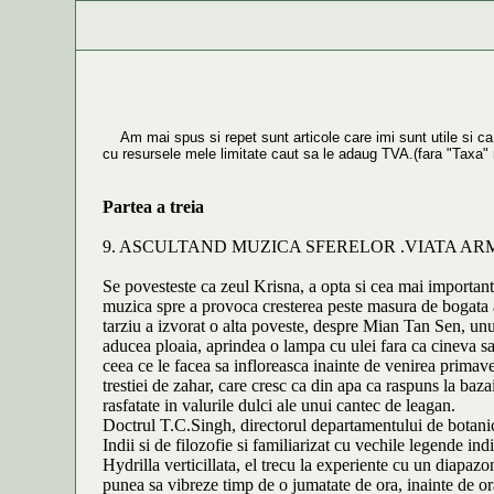
Am mai spus si repet sunt articole care imi sunt utile si ca s
cu resursele mele limitate caut sa le adaug TVA.(fara "Taxa
Partea a treia
9. ASCULTAND MUZICA SFERELOR .VIATA A
Se povesteste ca zeul Krisna, a opta si cea mai importanta 
muzica spre a provoca cresterea peste masura de bogata a
tarziu a izvorat o alta poveste, despre Mian Tan Sen, unu
aducea ploaia, aprindea o lampa cu ulei fara ca cineva sa 
ceea ce le facea sa infloreasca inainte de venirea primave
trestiei de zahar, care cresc ca din apa ca raspuns la baza
rasfatate in valurile dulci ale unui cantec de leagan.
Doctrul T.C.Singh, directorul departamentului de botanica
Indii si de filozofie si familiarizat cu vechile legende in
Hydrilla verticillata, el trecu la experiente cu un diapazo
punea sa vibreze timp de o jumatate de ora, inainte de or