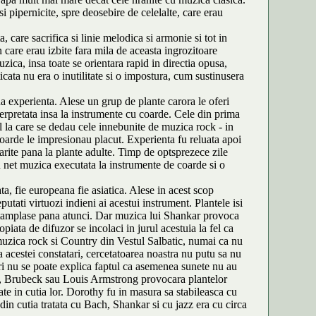
si pipernicite, spre deosebire de celelalte, care erau
 care sacrifica si linie melodica si armonie si tot in
n care erau izbite fara mila de aceasta ingrozitoare
ica, insa toate se orientara rapid in directia opusa,
icata nu era o inutilitate si o impostura, cum sustinusera
a experienta. Alese un grup de plante carora le oferi
terpretata insa la instrumente cu coarde. Cele din prima
ul la care se dedau cele innebunite de muzica rock - in
coarde le impresionau placut. Experienta fu reluata apoi
sarite pana la plante adulte. Timp de optsprezece zile
rau net muzica executata la instrumente de coarde si o
ta, fie europeana fie asiatica. Alese in acest scop
tati virtuozi indieni ai acestui instrument. Plantele isi
 intamplase pana atunci. Dar muzica lui Shankar provoca
piata de difuzor se incolaci in jurul acestuia la fel ca
e muzica rock si Country din Vestul Salbatic, numai ca nu
 acestei constatari, cercetatoarea noastra nu putu sa nu
ri nu se poate explica faptul ca asemenea sunete nu au
ton, Brubeck sau Louis Armstrong provocara plantelor
ate in cutia lor. Dorothy fu in masura sa stabileasca cu
 din cutia tratata cu Bach, Shankar si cu jazz era cu circa