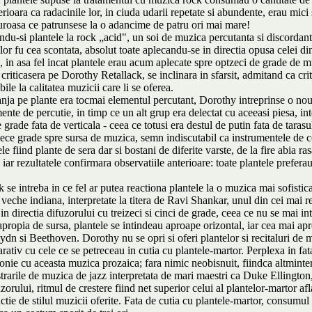
rioara ca radacinile lor, in ciuda udarii repetate si abundente, erau mici 
guroasa ce patrunsese la o adancime de patru ori mai mare!
du-si plantele la rock „acid", un soi de muzica percutanta si discordanta,
lor fu cea scontata, absolut toate aplecandu-se in directia opusa celei di
 in asa fel incat plantele erau acum aplecate spre optzeci de grade de muz
criticasera pe Dorothy Retallack, se inclinara in sfarsit, admitand ca crit
le la calitatea muzicii care li se oferea.
anja pe plante era tocmai elementul percutant, Dorothy intreprinse o nou
nte de percutie, in timp ce un alt grup era delectat cu aceeasi piesa, in
rade fata de verticala - ceea ce totusi era destul de putin fata de taras
ezece grade spre sursa de muzica, semn indiscutabil ca instrumentele de 
 fiind plante de sera dar si bostani de diferite varste, de la fire abia ra
, iar rezultatele confirmara observatiile anterioare: toate plantele prefe
 se intreba in ce fel ar putea reactiona plantele la o muzica mai sofistica
eche indiana, interpretate la titera de Ravi Shankar, unul din cei mai repu
in directia difuzorului cu treizeci si cinci de grade, ceea ce nu se mai
 apropia de sursa, plantele se intindeau aproape orizontal, iar cea mai apro
Haydn si Beethoven. Dorothy nu se opri si oferi plantelor si recitaluri d
tiv cu cele ce se petreceau in cutia cu plantele-martor. Perplexa in fata
onie cu aceasta muzica prozaica; fara nimic neobisnuit, fiindca altminte
gistrarile de muzica de jazz interpretata de mari maestri ca Duke Elling
orului, ritmul de crestere fiind net superior celui al plantelor-martor afl
ctie de stilul muzicii oferite. Fata de cutia cu plantele-martor, consumul