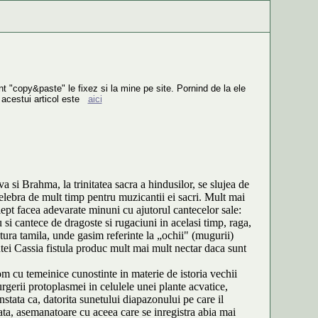
nt "copy&paste" le fixez si la mine pe site. Pornind de la ele
 acestui articol este
aici
a si Brahma, la trinitatea sacra a hindusilor, se slujea de
lebra de mult timp pentru muzicantii ei sacri. Mult mai
lept facea adevarate minuni cu ajutorul cantecelor sale:
 si cantece de dragoste si rugaciuni in acelasi timp, raga,
tura tamila, unde gasim referinte la „ochii" (mugurii)
antei Cassia fistula produc mult mai mult nectar daca sunt
m cu temeinice cunostinte in materie de istoria vechii
urgerii protoplasmei in celulele unei plante acvatice,
nstata ca, datorita sunetului diapazonului pe care il
ata, asemanatoare cu aceea care se inregistra abia mai