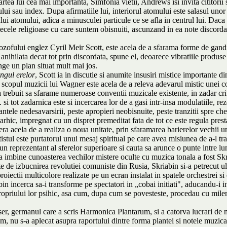
tea lui cea mai importanta, Simfonia vietii, Andrews isi invita cititorii 
lui sau index. Dupa afirmatiile lui, interiorul atomului este salasul uno
ului atomului, adica a minusculei particule ce se afla in centrul lui. Da
cele religioase cu care suntem obisnuiti, ascunzand in ea note discord
zofului englez Cyril Meir Scott, este acela de a sfarama forme de gandir
i anihilata decat tot prin discordata, spune el, deoarece vibratiile produ
inge un plan situat mult mai jos.
ungul erelor
, Scott ia in discutie si anumite insusiri mistice importante 
r scopul muzicii lui Wagner este acela de a releva adevarul mistic unei c
 trebuit sa sfarame numeroase conventii muzicale existente, in zadar crit
. si tot zadarnica este si incercarea lor de a gasi intr-insa modulatiile, r
ntele nedesavarsirii, peste apropieri neobisnuite, peste tranzitii spre che
arhic, impregnat cu un dispret premeditat fata de tot ce este regula presta
 acela de a realiza o noua unitate, prin sfaramarea barierelor vechii unit
tistul este purtatorul unui mesaj spiritual pe care avea misiunea de a-l tr
un reprezentant al sferelor superioare si cauta sa arunce o punte intre lu
a imbine cunoasterea vechilor mistere oculte cu muzica tonala a fost Skr
inte de izbucnirea revolutiei comuniste din Rusia, Skriabin si-a petrecut 
roiectii multicolore realizate pe un ecran instalat in spatele orchestrei 
abin incerca sa-i transforme pe spectatori in „cobai initiati", aducandu-i i
propriului lor psihic, asa cum, dupa cum se povesteste, procedau cu milen
ser, germanul care a scris Harmonica Plantarum, si a catorva lucrari de ma
eam, nu s-a aplecat asupra raportului dintre forma plantei si notele muzi