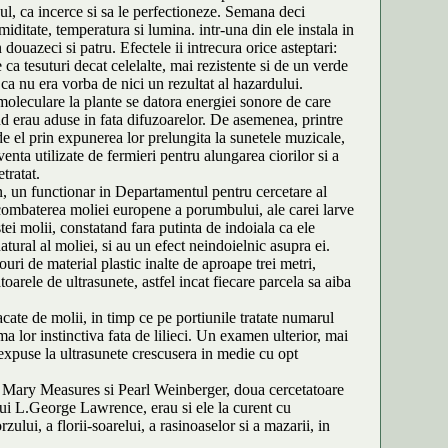
azul, ca incerce si sa le perfectioneze. Semana deci
iditate, temperatura si lumina. intr-una din ele instala in
uazeci si patru. Efectele ii intrecura orice asteptari:
 ca tesuturi decat celelalte, mai rezistente si de un verde
 ca nu era vorba de nici un rezultat al hazardului.
 moleculare la plante se datora energiei sonore de care
nd erau aduse in fata difuzoarelor. De asemenea, printre
de el prin expunerea lor prelungita la sunetele muzicale,
enta utilizate de fermieri pentru alungarea ciorilor si a
tratat.
on, un functionar in Departamentul pentru cercetare al
in combaterea moliei europene a porumbului, ale carei larve
i molii, constatand fara putinta de indoiala ca ele
tural al moliei, si au un efect neindoielnic asupra ei.
ri de material plastic inalte de aproape trei metri,
arele de ultrasunete, astfel incat fiecare parcela sa aiba
cate de molii, in timp ce pe portiunile tratate numarul
a lor instinctiva fata de lilieci. Un examen ulterior, mai
 expuse la ultrasunete crescusera in medie cu opt
de Mary Measures si Pearl Weinberger, doua cercetatoare
ui L.George Lawrence, erau si ele la curent cu
rzului, a florii-soarelui, a rasinoaselor si a mazarii, in