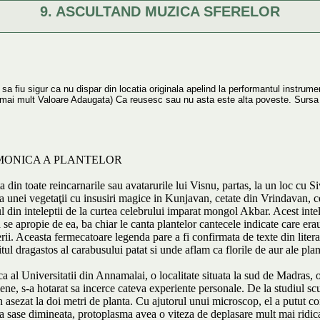
9. ASCULTAND MUZICA SFERELOR
a fiu sigur ca nu dispar din locatia originala apelind la performantul instrume
" mai mult Valoare Adaugata) Ca reusesc sau nu asta este alta poveste. Sursa
RMONICA A PLANTELOR
din toate reincarnarile sau avatarurile lui Visnu, partas, la un loc cu Siv
 unei vegetaţii cu insusiri magice in Kunjavan, cetate din Vrindavan, ce
l din inteleptii de la curtea celebrului imparat mongol Akbar. Acest inte
se apropie de ea, ba chiar le canta plantelor cantecele indicate care erau
rii. Aceasta fermecatoare legenda pare a fi confirmata de texte din litera
itul dragastos al carabusului patat si unde aflam ca florile de aur ale pl
 al Universitatii din Annamalai, o localitate situata la sud de Madras, o
diene, s-a hotarat sa incerce cateva experiente personale. De la studiul sc
n asezat la doi metri de planta. Cu ajutorul unui microscop, el a putut co
a sase dimineata, protoplasma avea o viteza de deplasare mult mai ridic