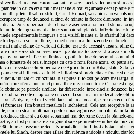
si verificari in cursul carora s-a putut observa acelasi fenomen si in cazu
plantele in cauza erau mult mai inalte si mai viguroase decat plantele-m
e unul din prietenii sai muzicieni, Gouri Kumari, sa cante catorva balsam
rerupere timp de douazeci si cinci de minute in fiecare dimineata, in fa
ventilata. Dupa o perioada de o luna de asemenea tratament stimulatoriu, p
 nici un fel de ingrasamant chimic sau natural, plantele inflorira toate in
inele experimentale incepura s-o ia vizibil inainte si, la sfarsitul lui de
e le depaseau si in inaltime, in medie cu circa douazeci de centimetri.
mai multe plante de varietati diferite, toate de aceeasi varsta si pline de
ecare din ele avandu-si perechea ei, planta-martor asezand-o sezata in al
avura parte in fiecare dimineata, putin inainte de rasaritul soarelui, de 
nea o jumatate de ora si incepea cu cate o nota foarte acuta, cu patru sau c
lica in revista scolii Superioare de Agricultura din Bihar, statul Sabur, u
lantelor si influenteaza in bine inflorirea si productia de fructe si de s
unetul, utilizat cu chibzuinta, n-ar putea fi folosit pe scara mai larga in 
fon care oferea unei mici plantatii de orez concerte de Charakesi raga,
ele obtinute pe parcele similare, iar diferentele, intre cinci si douazeci 
care dadura recolte cu aproape cincizeci la suta mai mari decat cele obtin
haraia-Natyam, cel mai vechi dans indian cunoscut, care se executa far
 si frumoase, fara bratari metalice la incheieturi. Cele mai receptive la 
iile, care cresteau mult mai repede si mai viguroase, probabil datorita ri
 se producea chiar si cu doua saptamani mai devreme decat la plantele-mar
 noastre, au fost primii care s-au gandit sa experimenteze influenta muzicii 
n 1960, in mica asezare agricola Normal din statul Illinois, botanistul si 
entele lui Singh, despre care aflase din rubrica agricola a micului ziar l