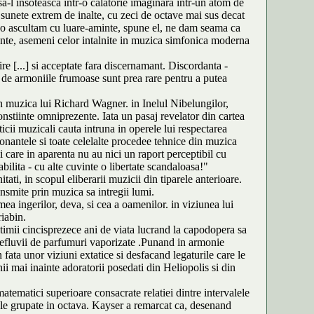
sa-l insoteasca intr-o calatorie imaginara intr-un atom de
r sunete extrem de inalte, cu zeci de octave mai sus decat
ca o ascultam cu luare-aminte, spune el, ne dam seama ca
ante, asemeni celor intalnite in muzica simfonica moderna
e [...] si acceptate fara discernamant. Discordanta -
se de armoniile frumoase sunt prea rare pentru a putea
din muzica lui Richard Wagner. in Inelul Nibelungilor,
onstiinte omniprezente. Iata un pasaj revelator din cartea
icii muzicali cauta intruna in operele lui respectarea
ezonantele si toate celelalte procedee tehnice din muzica
i care in aparenta nu au nici un raport perceptibil cu
bilita - cu alte cuvinte o libertate scandaloasa!"
ati, in scopul eliberarii muzicii din tiparele anterioare.
ansmite prin muzica sa intregii lumi.
mea ingerilor, deva, si cea a oamenilor. in viziunea lui
iabin.
ultimii cincisprezece ani de viata lucrand la capodopera sa
si efluvii de parfumuri vaporizate .Punand in armonie
n fata unor viziuni extatice si desfacand legaturile care le
ii mai inainte adoratorii posedati din Heliopolis si din
tematici superioare consacrate relatiei dintre intervalele
cale grupate in octava. Kayser a remarcat ca, desenand