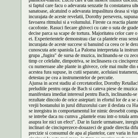
si faptul care facu o adevarata senzatie fu constatarea ulte
sanatoase, alcatuind o adevarata impaslitura deasa si vi
incurajata de aceste revelatii, Dorothy persevera, supunan
favoarea ritmului si a volumului. Fireste ca reactia plante
cacofonie. Rasuci fiecare ghiveci cu cate o suta de grade,
decise parca sa scape de tortura. Majoritatea celor care o 
ei. Experierientele demonstrau clar ca plantele erau sensibi
incurajata de aceste succese si banuind ca ceea ce le der
cunoscuta arie spaniola La Paloma interpretata la instrume
grupa „fugira" de sursa de muzica, inclinandu-se cu zece g
timp ce celelalte, dimpotriva, se inclinasera cu cincispr
cu numeroase alte plante in ghivece, cele mai multe din ele
acestea fura supuse, in cutii separate, aceluiasi tratament
detestau pe cea a instrumentelor de percutie.
Ajunsa in acest stadiu al cercetatorilor, Dorothy Retallack
preludiile pentru orga de Bach si cateva piese de muzica v
manifestara imediat interesul pentru Bach, inclinandu-se 
rezultate dincolo de orice asteptari: in efortul lor de a se
vrejii bostanului in jurul difuzorului care il desfata cu 
se inregistra in comportamentul lor nimic deosebit compara
se intrebe daca nu cumva „plantele erau intr-o totala arm
asupra lor nici un efect". Dar in fazele urmatoare, inre
inclinari de cincisprezece-douazeci de grade directia difuz
precizie si consumul de apa al plantelor, care varia in fun