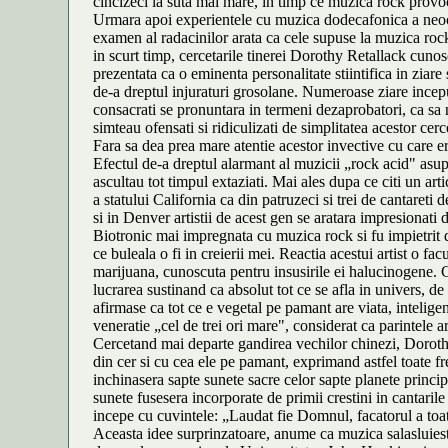
cincizeci la suta mai mare, in timp ce muzica rock provoc
Urmara apoi experientele cu muzica dodecafonica a neoclasi
examen al radacinilor arata ca cele supuse la muzica rock
in scurt timp, cercetarile tinerei Dorothy Retallack cunosc
prezentata ca o eminenta personalitate stiintifica in ziare
de-a dreptul injuraturi grosolane. Numeroase ziare incepura
consacrati se pronuntara in termeni dezaprobatori, ca sa
simteau ofensati si ridiculizati de simplitatea acestor cerc
Fara sa dea prea mare atentie acestor invective cu care er
Efectul de-a dreptul alarmant al muzicii „rock acid" asup
ascultau tot timpul extaziati. Mai ales dupa ce citi un ar
a statului California ca din patruzeci si trei de cantareti 
si in Denver artistii de acest gen se aratara impresionati 
Biotronic mai impregnata cu muzica rock si fu impietrit de
ce buleala o fi in creierii mei. Reactia acestui artist o 
marijuana, cunoscuta pentru insusirile ei halucinogene. Ca
lucrarea sustinand ca absolut tot ce se afla in univers, d
afirmase ca tot ce e vegetal pe pamant are viata, intelig
veneratie „cel de trei ori mare", considerat ca parintele art
Cercetand mai departe gandirea vechilor chinezi, Dorothy af
din cer si cu cea ele pe pamant, exprimand astfel toate fr
inchinasera sapte sunete sacre celor sapte planete principa
sunete fusesera incorporate de primii crestini in cantaril
incepe cu cuvintele: „Laudat fie Domnul, facatorul a toat
Aceasta idee surprinzatoare, anume ca muzica salasluiest