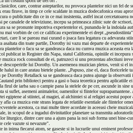
a un costum sporit de trei ori .
cilor, care, contrar asteptarilor, nu provoca plantelor nici un fel de su
 erau firave, in timp ce cele scaldate in muzica dodecafonica erau aproxi
ura o publicitate din ce in ce mai insistenta, astfel incat cercetatoarea no
 si pe canalele de televiziune, incepu sa primeasca zilnic sute de scrisor
 sa se pronunte impotriva experientelor ei, punandu-le la indoiala autentic
 nu mai vorbim de cei ce calificau experimentele ei drept „pseudostiinta
etari, care li se pareau mai curand o joaca fara legatura cu adevarata stii
a asaltata din toate partile, Dorothy isi vazu mai departe de experientel
ra plantelor o facu sa se gandeasca daca nu cumva muzica aceasta era la 
ticol publicat in Register din Napa, statul California, opiniile ei incepur
de muzica rock consultati de ei, patruzeci si unu prezentau afectiuni irever
de descoperirile lui Dorothy. Un asemenea muzician pletos, venit si el in p
 halul in care aratau bietele plante. „Papuso, zise el, daca floricelele t
facu pe Dorothy Retallack sa se gandeasca daca putea ajunge la observatii 
utand prin biblioteci pentru a gasi o baza teoretica pentru aplicatiile e
e la firul de iarba sau o campie pana la stelele de pe cer, ascunde in si
enta si suflet, asemeni animalelor, oamenilor si fiintelor suprapamantene
ei egiptene al stiintei, al magiei, al alchimiei si al religiei acestui popor 
la ca muzica este strans legata de relatiile esentiale ale fiintelor omene
ecventele acestora, ca mai multe titere acordate in aceeasi cheie muzicala
le, in scopul de a ingadui divinitatilor planetare sa transmita adoratoril
e lor liturgice, dintre care una a ajuns pana la noi sub forma unei bine-c
e cele vazute si nevazute".
e in inima fiecarui atom, se gaseste si in lucrarile unui eminent profes