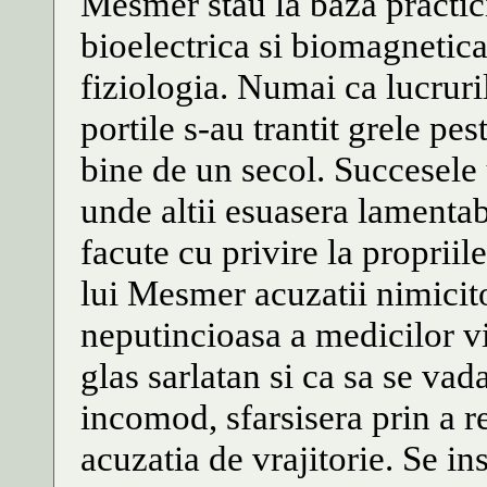
Mesmer stau la baza practici
bioelectrica si biomagnetica
fiziologia. Numai ca lucruri
portile s-au trantit grele p
bine de un secol. Succesele 
unde altii esuasera lamentabi
facute cu privire la propriile
lui Mesmer acuzatii nimicito
neputincioasa a medicilor vi
glas sarlatan si ca sa se vad
incomod, sfarsisera prin a re
acuzatia de vrajitorie. Se in