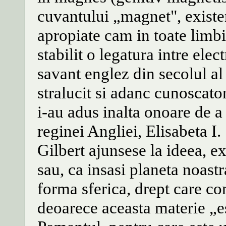
cuvantului „magnet", existen
apropiate cam in toate limb
stabilit o legatura intre elec
savant englez din secolul a
stralucit si adanc cunoscator
i-au adus inalta onoare de a
reginei Angliei, Elisabeta I.
Gilbert ajunsese la ideea, 
sau, ca insasi planeta noast
forma sferica, drept care co
deoarece aceasta materie „es