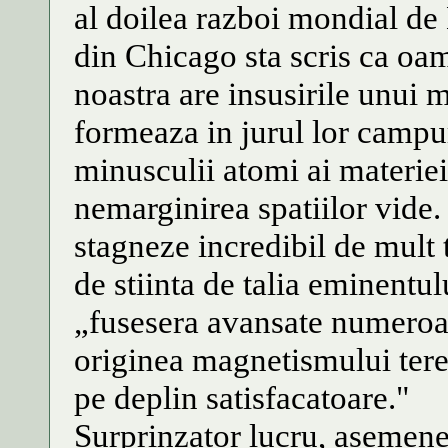
al doilea razboi mondial de M
din Chicago sta scris ca oam
noastra are insusirile unui m
formeaza in jurul lor campu
minusculii atomi ai materiei 
nemarginirea spatiilor vide. 
stagneze incredibil de mult 
de stiinta de talia eminentu
„fusesera avansate numeroas
originea magnetismului teres
pe deplin satisfacatoare."
Surprinzator lucru, asemenea