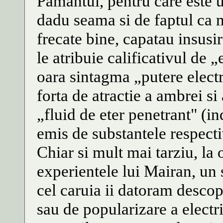
Pamantul, pentru care este un
dadu seama si de faptul ca ma
frecate bine, capatau insusi
le atribuie calificativul de 
oara sintagma „putere electr
forta de atractie a ambrei s
„fluid de eter penetrant" (ind
emis de substantele respecti
Chiar si mult mai tarziu, la
experientele lui Mairan, un s
cel caruia ii datoram descope
sau de popularizare a electri