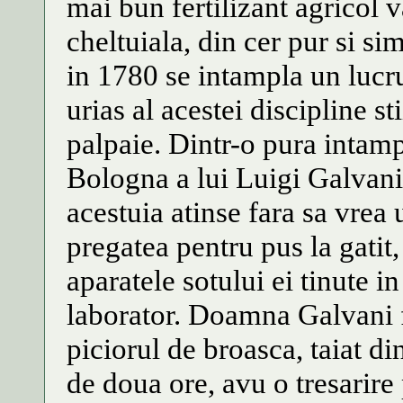
mai bun fertilizant agricol v
cheltuiala, din cer pur si si
in 1780 se intampla un lucr
urias al acestei discipline st
palpaie. Dintr-o pura intamp
Bologna a lui Luigi Galvani
acestuia atinse fara sa vrea 
pregatea pentru pus la gatit,
aparatele sotului ei tinute i
laborator. Doamna Galvani 
piciorul de broasca, taiat d
de doua ore, avu o tresarire