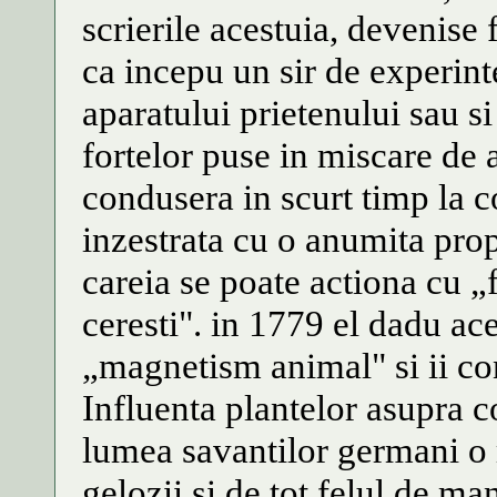
scrierile acestuia, devenise
ca incepu un sir de experinte
aparatului prietenului sau si
fortelor puse in miscare de 
condusera in scurt timp la c
inzestrata cu o anumita prop
careia se poate actiona cu 
ceresti". in 1779 el dadu ac
„magnetism animal" si ii con
Influenta plantelor asupra c
lumea savantilor germani o 
gelozii si de tot felul de ma