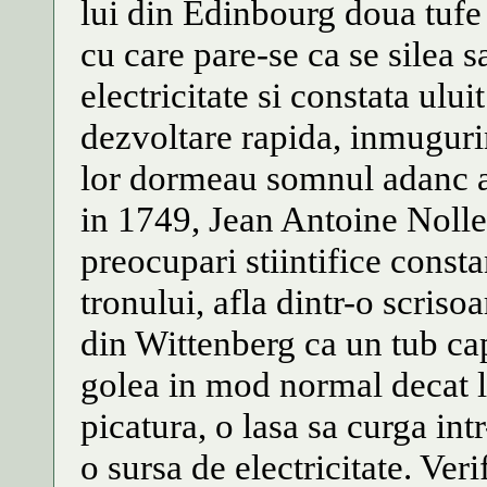
lui din Edinbourg doua tufe 
cu care pare-se ca se silea s
electricitate si constata ulu
dezvoltare rapida, inmugur
lor dormeau somnul adanc al
in 1749, Jean Antoine Nollet
preocupari stiintifice consta
tronului, afla dintr-o scriso
din Wittenberg ca un tub cap
golea in mod normal decat l
picatura, o lasa sa curga int
o sursa de electricitate. Ver