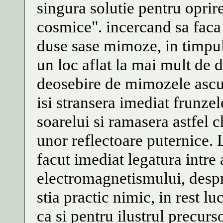
singura solutie pentru oprir
cosmice". incercand sa faca
duse sase mimoze, in timpul z
un loc aflat la mai mult de
deosebire de mimozele ascun
isi stransera imediat frunzel
soarelui si ramasera astfel c
unor reflectoare puternice. 
facut imediat legatura intre
electromagnetismului, despr
stia practic nimic, in rest l
ca si pentru ilustrul precurs