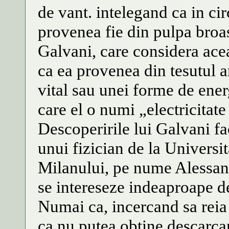
de vant. intelegand ca in cir
provenea fie din pulpa broas
Galvani, care considera acea
ca ea provenea din tesutul an
vital sau unei forme de energ
care el o numi „electricitat
Descoperirile lui Galvani f
unui fizician de la Universi
Milanului, pe nume Alessand
se intereseze indeaproape de
Numai ca, incercand sa reia 
ca nu putea obtine descarcar