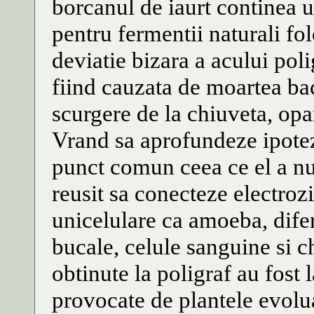
borcanul de iaurt continea 
pentru fermentii naturali folo
deviatie bizara a acului pol
fiind cauzata de moartea bact
scurgere de la chiuveta, opar
Vrand sa aprofundeze ipotez
punct comun ceea ce el a nu
reusit sa conecteze electrozi
unicelulare ca amoeba, difer
bucale, celule sanguine si 
obtinute la poligraf au fost l
provocate de plantele evolua