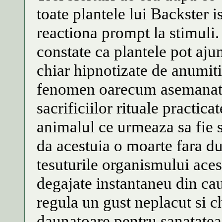
toate plantele lui Backster i
reactiona prompt la stimuli.
constate ca plantele pot ajung
chiar hipnotizate de anumit
fenomen oarecum asemanator 
sacrificiilor rituale practic
animalul ce urmeaza sa fie s
da acestuia o moarte fara du
tesuturile organismului aces
degajate instantaneu din cau
regula un gust neplacut si ch
daunatoare pentru sanatatea