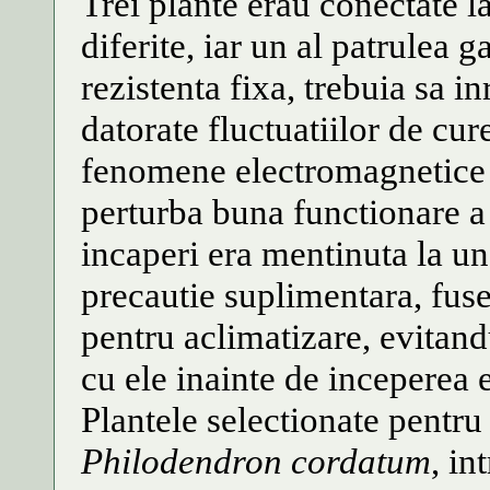
Trei plante erau conectate l
diferite, iar un al patrulea 
rezistenta fixa, trebuia sa in
datorate fluctuatiilor de cure
fenomene electromagnetice n
perturba buna functionare a
incaperi era mentinuta la un 
precautie suplimentara, fus
pentru aclimatizare, evitand
cu ele inainte de inceperea 
Plantele selectionate pentru
Philodendron
cordatum
, in