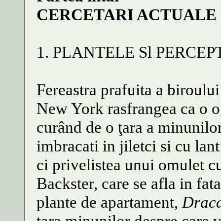
CERCETARI ACTUALE
1. PLANTELE Sl PERCE
Fereastra prafuita a biroulu
New York rasfrangea ca o o
curând de o ţara a minunilor
imbracati in jiletci si cu lan
ci privelistea unui omulet c
Backster, care se afla in fa
plante de apartament,
Drac
tara minunilor despre care 