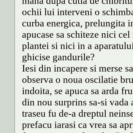
mana dupa cutia de chibritur
ochii lui interveni o schimb
curba energica, prelungita in
apucase sa schiteze nici cel 
plantei si nici in a aparatul
ghicise gandurile?
Iesi din incapere si merse sa
observa o noua oscilatie br
indoita, se apuca sa arda fru
din nou surprins sa-si vada a
traseu fu de-a dreptul neins
prefacu iarasi ca vrea sa apr