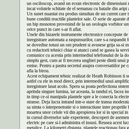
un osciloscop, avand un ecran electronic de dimensiuni ma
incat volutele schitate de el semanau cu bataile din aripi 
Un sunet nuantat era produs simultan de un curent care tra
bune conditii reactiile plantelor sale. O serie de aparate
un bip monoton provenind de la un orologiu vorbitor uni
orice punct in care s-ar fi aflat.
Unele din bizarele instrumente electronice concepute de S
inregistrare automata a raspunsurilor, care s-a raspandit 
se dovedise totusi un om prudent si avusese grija sa-si m
cu redactorii tehnici chiar si atunci cand se gasea la servi
comunice cu acestia prin intermediul telefonului de la dom
simplu gest, cum ar fi trecerea unghiei peste dintii unui p
emise. Pentru a pastra secretul asupra conversatiilor pe ca
afla la birou.
Acest echipament tehnic realizat de Heath Robinson ii ser
astfel cu ele in mod direct, prin intermediul unui amplific
inregistrare lasat acolo. Spera sa poata perfectiona siste
aprinda singure lumina, iar aceasta, la randul ei, facea i
in timp ce-si manipula plantele spre a le conecta la electr
stranse. Deja lucra intrand intr-o stare de transa moderat
sa simta o interpenetratie si o interactiune intre propriil
moartea unor celule vii din apropierea lor si in special i
in cursul diverselor sale experiente, descoperi de asemen
electric pe care si-l administra el insusi. Reusea acest l
metalice. La kilometri distanta, plantele reactionau fara g