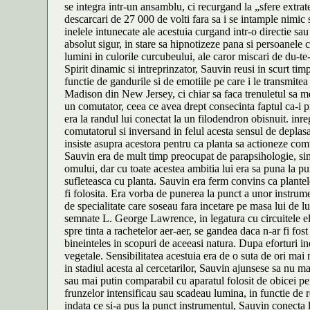
se integra intr-un ansamblu, ci recurgand la „sfere extra
descarcari de 27 000 de volti fara sa i se intample nimic s
inelele intunecate ale acestuia curgand intr-o directie sau
absolut sigur, in stare sa hipnotizeze pana si persoanele c
lumini in culorile curcubeului, ale caror miscari de du-te
Spirit dinamic si intreprinzator, Sauvin reusi in scurt tim
functie de gandurile si de emotiile pe care i le transmite
Madison din New Jersey, ci chiar sa faca trenuletul sa mea
un comutator, ceea ce avea drept consecinta faptul ca-i p
era la randul lui conectat la un filodendron obisnuit. inre
comutatorul si inversand in felul acesta sensul de deplasa
insiste asupra acestora pentru ca planta sa actioneze com
Sauvin era de mult timp preocupat de parapsihologie, simt
omului, dar cu toate acestea ambitia lui era sa puna la pu
sufleteasca cu planta. Sauvin era ferm convins ca plantel
fi folosita. Era vorba de punerea la punct a unor instrum
de specialitate care soseau fara incetare pe masa lui de luc
semnate L. George Lawrence, in legatura cu circuitele elec
spre tinta a rachetelor aer-aer, se gandea daca n-ar fi fos
bineinteles in scopuri de aceeasi natura. Dupa eforturi in
vegetale. Sensibilitatea acestuia era de o suta de ori mai 
in stadiul acesta al cercetarilor, Sauvin ajunsese sa nu 
sau mai putin comparabil cu aparatul folosit de obicei pen
frunzelor intensificau sau scadeau lumina, in functie de rea
indata ce si-a pus la punct instrumentul, Sauvin conecta la