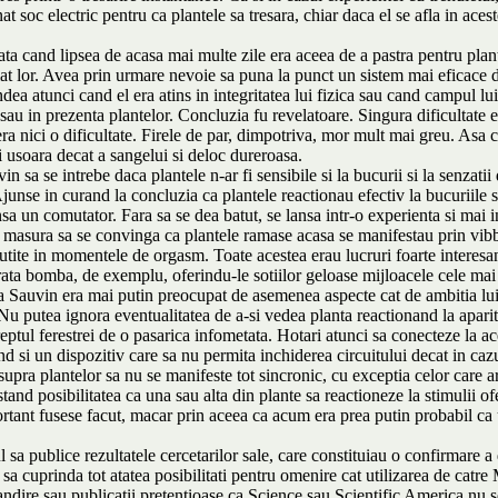
 soc electric pentru ca plantele sa tresara, chiar daca el se afla in ace
data cand lipsea de acasa mai multe zile era aceea de a pastra pentru pla
iat lor. Avea prin urmare nevoie sa puna la punct un sistem mai eficace d
ndea atunci cand el era atins in integritatea lui fizica sau cand campul lu
 sau in prezenta plantelor. Concluzia fu revelatoare. Singura dificultate
a nici o dificultate. Firele de par, dimpotriva, mor mult mai greu. Asa 
i usoara decat a sangelui si deloc dureroasa.
 sa se intrebe daca plantele n-ar fi sensibile si la bucurii si la senzatii 
Ajunse in curand la concluzia ca plantele reactionau efectiv la bucuriile 
nsa un comutator. Fara sa se dea batut, se lansa intr-o experienta si mai 
n masura sa se convinga ca plantele ramase acasa se manifestau prin vibbr
cutite in momentele de orgasm. Toate acestea erau lucruri foarte interesant
ta bomba, de exemplu, oferindu-le sotiilor geloase mijloacele cele mai s
 Sauvin era mai putin preocupat de asemenea aspecte cat de ambitia lui 
u putea ignora eventualitatea de a-si vedea planta reactionand la apariti
tul ferestrei de o pasarica infometata. Hotari atunci sa conecteze la acela
land si un dispozitiv care sa nu permita inchiderea circuitului decat in caz
supra plantelor sa nu se manifeste tot sincronic, cu exceptia celor care ar 
and posibilitatea ca una sau alta din plante sa reactioneze la stimulii ofe
portant fusese facut, macar prin aceea ca acum era prea putin probabil ca
 sa publice rezultatele cercetarilor sale, care constituiau o confirmare 
a sa cuprinda tot atatea posibilitati pentru omenire cat utilizarea de cat
andire sau publicatii pretentioase ca Science sau Scientific America nu se