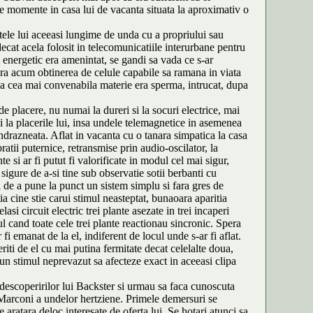
ste momente in casa lui de vacanta situata la aproximativ o
ntele lui aceeasi lungime de unda cu a propriului sau
ecat acela folosit in telecomunicatiile interurbane pentru
i energetic era amenintat, se gandi sa vada ce s-ar
 era acum obtinerea de celule capabile sa ramana in viata
ca cea mai convenabila materie era sperma, intrucat, dupa
de placere, nu numai la dureri si la socuri electrice, mai
si la placerile lui, insa undele telemagnetice in asemenea
indrazneata. Aflat in vacanta cu o tanara simpatica la casa
atii puternice, retransmise prin audio-oscilator, la
e si ar fi putut fi valorificate in modul cel mai sigur,
igure de a-si tine sub observatie sotii berbanti cu
de a pune la punct un sistem simplu si fara gres de
a cine stie carui stimul neasteptat, bunaoara aparitia
si circuit electric trei plante asezate in trei incaperi
ul cand toate cele trei plante reactionau sincronic. Spera
fi emanat de la el, indiferent de locul unde s-ar fi aflat.
riti de el cu mai putina fermitate decat celelalte doua,
 un stimul neprevazut sa afecteze exact in aceeasi clipa
a descoperirilor lui Backster si urmau sa faca cunoscuta
re Marconi a undelor hertziene. Primele demersuri se
 aratara deloc interesate de oferta lui. Se hotari atunci sa