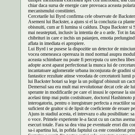
chiar daca sursa de energie care provoaca aceasta polariz
mecanismului constiintei.
Cercetarile lui Byrd confirma cele observate de Backster i
Asemeni lui Backster, a ajuns si el la concluzia ca plantel
obisnuiti, cum ar fi lumina si caldura. Dupa Backster si S
mai neasteptati, inclusiv la intentia de a o arde. Tot in 
chibrituri in care e inchis un paianjen, emotia prelungin
aflata in imediata ei apropiere.
Lui Byrd i se pusese la dispozitie un detector de minciun
vocea omeneasca opereaza in mod normal asupra modulatiilo
aceasta schimbare nu poate fi perceputa cu urechea libera, 
adopte acest aparat perfectionat la munca lui de cercetare
incantatoare aglomeratie urbana inconjurata de gradini si
fantastice rezultate atinse vreodata de cercetatorii lumi
lui Backster hotari sa lege la un poligraf obisnuit un cact
Demersul sau era mult mai revolutionar decat cele ale lui
sperante in modificarile pe care el insusi le operase la sis
acelasi timp mai putin costisitoare, doctorul Hashimoto 
interogatoriu, pentru o inregistrare perfecta a reactiilor
suficient de graitor si de lipsit de coeficiente de eroare 
Ajuns in stadiul acesta, el intrevazu o alta posibilitate: 
o voce. Primele experiente le-a facut cu un cactus aseman
esecuri totale. Fara sa dea vina pe eventuale erori din co
sa-i apartina lui, in pofida faptului ca este considerat pr