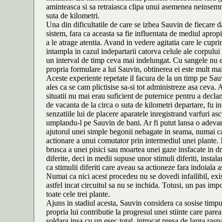
aminteasca si sa retraiasca clipa unui asemenea neinsemnat
suta de kilometri.
Una din dificultatile de care se izbea Sauvin de fiecare 
sistem, fara ca aceasta sa fie influentata de mediul aprop
a le atrage atentia. Avand in vedere agitatia care le cupri
intampla in cazul indepartarii catorva celule ale corpului
un interval de timp ceva mai indelungat. Cu sangele nu er
propria formulare a lui Sauvin, obtinerea ei este mult ma
Aceste experiente repetate il facura de la un timp pe Sauvin
ales ca se cam plictisise sa-si tot administreze asa ceva. 
situatii nu mai erau suficient de puternice pentru a decla
de vacanta de la circa o suta de kilometri departare, fu i
senzatiile lui de placere aparatele inregistrand varfuri as
umplandu-l pe Sauvin de bani. Ar fi putut lansa o adevara
ajutorul unei simple begonii nebagate in seama, numai ca
actionare a unui comutator prin intermediul unei plante. N
brusca a unei pisici sau moartea unei gaze insfacate in drep
diferite, deci in medii supuse unor stimuli diferiti, insta
ca stimulii diferiti care aveau sa actioneze fara indoiala a
Numai ca nici acest procedeu nu se dovedi infailibil, exist
astfel incat circuitul sa nu se inchida. Totusi, un pas im
toate cele trei plante.
Ajuns in stadiul acesta, Sauvin considera ca sosise timpul
propria lui contributie la progresul unei stiinte care pare
soldara insa cu un esec total, intrucat presa de larga rasp