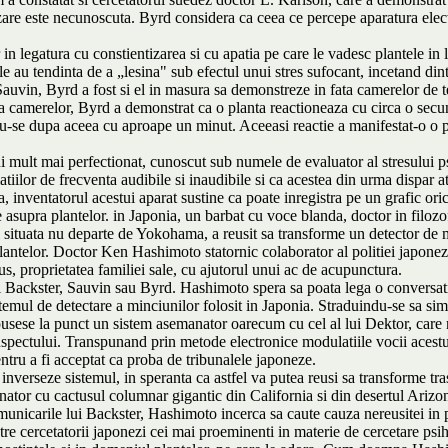
are este necunoscuta. Byrd considera ca ceea ce percepe aparatura electr
n legatura cu constientizarea si cu apatia pe care le vadesc plantele in l
e au tendinta de a „lesina" sub efectul unui stres sufocant, incetand dint
auvin, Byrd a fost si el in masura sa demonstreze in fata camerelor de te
fata camerelor, Byrd a demonstrat ca o planta reactioneaza cu circa o secu
du-se dupa aceea cu aproape un minut. Aceeasi reactie a manifestat-o o pl
i mult mai perfectionat, cunoscut sub numele de evaluator al stresului ps
r de frecventa audibile si inaudibile si ca acestea din urma dispar atun
inventatorul acestui aparat sustine ca poate inregistra pe un grafic orice
 asupra plantelor. in Japonia, un barbat cu voce blanda, doctor in filozo
 situata nu departe de Yokohama, a reusit sa transforme un detector de m
i plantelor. Doctor Ken Hashimoto statornic colaborator al politiei japon
us, proprietatea familiei sale, cu ajutorul unui ac de acupunctura.
 Backster, Sauvin sau Byrd. Hashimoto spera sa poata lega o conversatie 
temul de detectare a minciunilor folosit in Japonia. Straduindu-se sa simpli
pusese la punct un sistem asemanator oarecum cu cel al lui Dektor, care 
 suspectului. Transpunand prin metode electronice modulatiile vocii acest
pentru a fi acceptat ca proba de tribunalele japoneze.
sa inverseze sistemul, in speranta ca astfel va putea reusi sa transforme tr
ator cu cactusul columnar gigantic din California si din desertul Arizona
municarile lui Backster, Hashimoto incerca sa caute cauza nereusitei in p
intre cercetatorii japonezi cei mai proeminenti in materie de cercetare psi