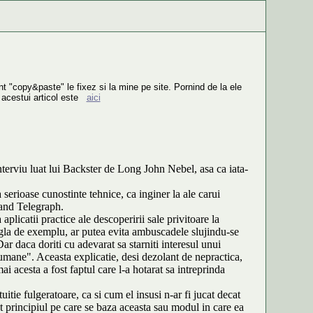
nt "copy&paste" le fixez si la mine pe site. Pornind de la ele
 acestui articol este
aici
nterviu luat lui Backster de Long John Nebel, asa ca iata-
serioase cunostinte tehnice, ca inginer la ale carui
 and Telegraph.
licatii practice ale descoperirii sale privitoare la
 jungla de exemplu, ar putea evita ambuscadele slujindu-se
ar daca doriti cu adevarat sa starniti interesul unui
 umane". Aceasta explicatie, desi dezolant de nepractica,
i acesta a fost faptul care l-a hotarat sa intreprinda
itie fulgeratoare, ca si cum el insusi n-ar fi jucat decat
t principiul pe care se baza aceasta sau modul in care ea