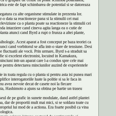
ica este de fapt schimbarea de potential si se datoreaza
egatura cu alte organisme stimulate in prezenta lor.
r-o data sa reactioneze pana si la stimulii cei mai
leviziune ca o planta poate sa reactioneze la stimulii cei
nda intarziere cand cineva agita langa ea o cutie de
anta atunci cand Byrd a rupt o frunza a altei plante,
ihologic. Acest aparat a fost conceput pe baza teoriei ca
ci cand vorbitorul se afla intr-o stare de tensiune. Desi
 fluctuatii ale vocii. Prin urmare, Byrd s-a straduit sa
fie si excelent electronist, locuind in Kamakura,
inciuni intr-un aparat care l-a condus spre cele mai
eze pentru detectarea minciunilor auzind de experientele
in toata regula cu o planta si pentru asta isi punea mari
fice interogatoriile luate la politie si sa le faca in
nu avea nevoie decat de casete noi la fiecare
uia, Hashimoto a ajuns sa obtina pe hartie un traseu
aseul de pe grafic in sunete modulate, dand astfel plantei
, dar de proportii mult mai mici, si se soldara toate cu
ropriul lui mod de a actiona. Era foarte posibil ca vina
hologica.