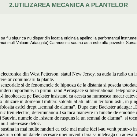
2.UTILIZAREA MECANICA A PLANTELOR
a fiu sigur ca nu dispar din locatia originala apelind la performantul instrume
" mai mult Valoare Adaugata) Ca reusesc sau nu asta este alta poveste. Sursa
 electronica din West Petterson, statul New Jersey, sa auda la radio un i
erelor comunicarii la plante.
senzoriale si de fenomenele de hipnoza de la distanta si poseda totodata 
rinderi importante, in primul rand Aerospace si International Telephone
l incolteasca pe Backster insistand ca acesta sa numeasca macar cateva ap
 utilizare in domeniul militar: soldatii aflati intr-un teritoriu ostil, in
si folosita astfel drept „semnal de alarma". Dupa care Backster adauga: „D
 mic tren electric, determinandu-l sa faca manevre in functie de emotiile
 lui Sauvin, numele de „sistem de raspuns la un semnal de alarma". si tocma
nu-l interesase deloc.
ustina in mai multe randuri ca cele mai multe idei i-au venit printr-o intu
zuri a obtinut datele necesare unei inventii fara sa inteleaga cu adevara