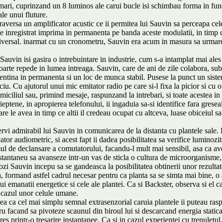
ri, cuprinzand un 8 luminos ale carui bucle isi schimbau forma in functi
ale unui fluture.
versa un amplificator acustic ce ii permitea lui Sauvin sa perceapa cele 
 de inregistrat imprima in permanenta pe banda aceste modulatii, in timp 
versal. inarmat cu un cronometru, Sauvin era acum in masura sa urmareas
auvin isi gasira o intrebuintare in industrie, cum s-a intamplat mai ale
foarte repede in lumea intreaga. Sauvin, care de ani de zile colabora, sub
entina in permanenta si un loc de munca stabil. Pusese la punct un siste
ciu. Cu ajutorul unui mic emitator radio pe care si-l fixa la picior si cu o
iciliul sau, primind mesaje, raspunzand la intrebari, si toate acestea in 
ieptene, in apropierea telefonului, ii ingaduia sa-si identifice fara gres
re le avea in timp ce altii il credeau ocupat cu altceva, luase obiceiul s
vi admirabil lui Sauvin in comunicarea de la distanta cu plantele sale. 
ator audiometric, si acest fapt ii dadea posibilitatea sa verifice luminozit
mul de declansare a comutatorului, facandu-l mult mai sensibil, asa ca av
nstantaneu sa avanseze intr-un vas de sticla o cultura de microorganisme,
ozi Sauvin incepu sa se gandeasca la posibilitatea obtinerii unor rezultat
a, formand astfel cadrul necesar pentru ca planta sa se simta mai bine, o
e lui emanatii energetice si cele ale plantei. Ca si Backster, observa si e
n cazul unor celule umane.
ea ca cel mai simplu semnal extrasenzorial caruia plantele ii puteau rasp
ucru facand sa pivoteze scaunul din biroul lui si descarcand energia stati
res printr-o tresarire instantanee. Ca si in cazul experientei cu trenuletu