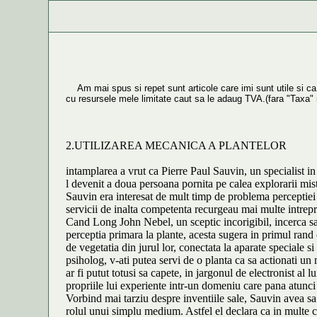
Am mai spus si repet sunt articole care imi sunt utile si ca s
cu resursele mele limitate caut sa le adaug TVA.(fara "Taxa
2.UTILIZAREA MECANICA A PLANTELOR
intamplarea a vrut ca Pierre Paul Sauvin, un specialist in
l devenit a doua persoana pornita pe calea explorarii mist
Sauvin era interesat de mult timp de problema perceptiei 
servicii de inalta competenta recurgeau mai multe intrep
Cand Long John Nebel, un sceptic incorigibil, incerca sa-
perceptia primara la plante, acesta sugera in primul rand o
de vegetatia din jurul lor, conectata la aparate speciale 
psiholog, v-ati putea servi de o planta ca sa actionati un
ar fi putut totusi sa capete, in jargonul de electronist al
propriile lui experiente intr-un domeniu care pana atunci 
Vorbind mai tarziu despre inventiile sale, Sauvin avea sa s
rolul unui simplu medium. Astfel el declara ca in multe ca