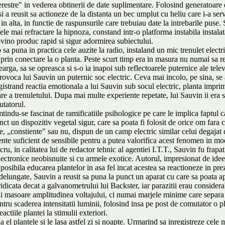
terestre" in vederea obtinerii de date suplimentare. Folosind generatoare
i a reusit sa actioneze de la distanta un bec umplut cu heliu care i-a serv
 in alta, in functie de raspunsurile care trebuiau date la intrebarile puse
ele mai refractare la hipnoza, constand intr-o platforma instabila instala
-vino produc rapid si sigur adormirea subiectului.
p sa puna in practica cele auzite la radio, instaland un mic trenulet elect
a prin conectare la o planta. Peste scurt timp era in masura nu numai sa r
rga, sa se opreasca si s-o ia inapoi sub reflectoarele puternice ale tele
rovoca lui Sauvin un puternic soc electric. Ceva mai incolo, pe sina, se 
gistrand reactia emotionala a lui Sauvin sub socul electric, planta imprim
re a trenuletului. Dupa mai multe experiente repetate, lui Sauvin ii era s
utatorul.
indu-se fascinat de ramificatiile psihologice pe care le implica faptul c
nct un dispozitiv vegetal sigur, care sa poata fi folosit de orice om fara
e, „constiente" sau nu, dispun de un camp electric similar celui degajat
ente suficient de sensibile pentru a putea valorifica acest fenomen in 
ru, in calitatea lui de redactor tehnic al agentiei I.T.T., Sauvin fu frapa
tronice neobisnuite si cu armele exotice. Autorul, impresionat de ideea r
t posibila educarea plantelor in asa fel incat acestea sa reactioneze in p
delungate, Sauvin a reusit sa puna la punct un aparat cu care sa poata apr
ridicata decat a galvanometrului lui Backster, iar parazitii erau considera
mai masoare amplitudinea voltajului, ci numai marjele minime care separa
tru scaderea intensitatii luminii, folosind insa pe post de comutator o pla
ctiile plantei la stimulii exteriori.
 el plantele si le lasa astfel zi si noapte. Urmarind sa inregistreze cele