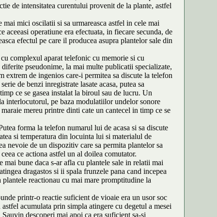
e de intensitatea curentului provenit de la plante, astfel
mai mici oscilatii si sa urmareasca astfel in cele mai
ce aceeasi operatiune era efectuata, in fiecare secunda, de
ca efectul pe care il producea asupra plantelor sale din
s cu complexul aparat telefonic cu memorie si cu
 diferite pseudonime, la mai multe publicatii specializate,
m extrem de ingenios care-i permitea sa discute la telefon
 serie de benzi inregistrate lasate acasa, putea sa
timp ce se gasea instalat la biroul sau de lucru. Un
eala interlocutorul, pe baza modulatiilor undelor sonore
a maraie mereu printre dinti cate un cantecel in timp ce se
Putea forma la telefon numarul lui de acasa si sa discute
atea si temperatura din locuinta lui si materialul de
ea nevoie de un dispozitiv care sa permita plantelor sa
 ceea ce actiona astfel un al doilea comutator.
e mai bune daca s-ar afla cu plantele sale in relatii mai
 atingea dragastos si ii spala frunzele pana cand incepea
l ca plantele reactionau cu mai mare promptitudine la
unde printr-o reactie suficient de vioaie era un usor soc
ca astfel acumulata prin simpla atingere cu degetul a mesei
l, Sauvin descoperi mai apoi ca era suficient sa-si