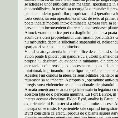
se adreseze unor publicatii gen magazin, specializate in ge
automobilistice, fu nevoit sa recurga la o trasnaie: ii pre
planta a undelor gandurilor proprietarului .Operatiunea i
forta ceruta, sa reia operatiunea in caz de esec al primei i
poata incalzi motorul intr-o dimineata geroasa fara sa s
prezenta un inconvenient dintre cele mai serioase: plante
Atunci, vrand cu orice pret ca dragile lui plante sa poata
acum de a oferi proprietarului unei masini posibilitatea c
nu raspundea decat la solicitarile stapanului ei, nelasandu
spargatori sa ramana neputinciosi.
Vrand sa atraga atentia lumii stiintifice de calitate si sa
avion poate fi pilotat prin gandire cu ajutorul plantelor c
propria lui desfatare, cu avioane in miniatura, din care c
aterizari absolut reusite, toate acestea erau comandate d
miniatural, imprimandu-i toate figurile posibile in aer si 
Acestea l-au condus la ideea ca sensibilitatea plantelor ar 
reuseasca sa se imbarce. A propus o „operatiune anti-pirat
inregistrarea violentelor reactii emotionale ale piratului i
Armata americana se arata deja interesata in legatura cu m
acestora fata de o persoana anumita. La Fort Belvior, in
interes aceasta chestiune. Pklon Byrd, analist la Grupul d
experientele lui Backster si a obtinut anumite succese. A
inceapa sa se miste. Experientele sale cuprind inregistrarea 
Byrd considera ca efectul produs de o planta asupra galvan
dinspre membrana exterioara spre cea interioara, asa cum 