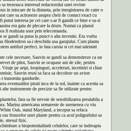
 sa trezeasca interesul redactorului unei reviste
us in miscare de la distanta, prin inregistrarea de catre o
rat care sa actioneze asupra cheii de contact exact cu
 putut interesa pe cei care s-ar fi gandit ce bine e sa-si
 masina era gata de plecare la drum. Numai ca planul
ea fi realizata usor prin telecomanda.
in se gandi sa puna la punct o alta inventie. Era vorba
 sau filodendron sa-i deschida usa garajului. Cum planta
em antifurt perfect, in fata caruia si cei mai talentati
u toate cele necesare, Sauvin se gandi sa demonstreze ca un
 brevet de pilot, Sauvin se ocupase ani de zile, pentru
raje pe aripi, loopinguri, accelerari, incetiniri si chiar
nsmisie, Sauvin reusi sa faca sa decoleze un avion
-i transmita gandurile.
rea eventualilor pirati inca de la sol, inainte ca acestia sa
alte instrumente de precizie sa fie utilizate pentru
antelor, fara sa fie nevoie de sensibilizarea prealabila a
atura. Marina americana urmareste de asemenea cu viu
in White Oak, statul Maryland, a inceput sa refaca
 rau frunzelor unei plante pentru ca acul poligrafului sa
e, stresul fizic.
chimbare a biopotentialitatii celulelor, care se indreapta
ca o grupare de celule isi poate schimba polaritatea,