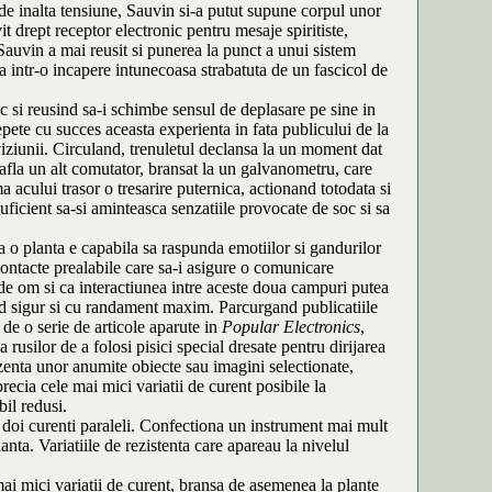
 de inalta tensiune, Sauvin si-a putut supune corpul unor
it drept receptor electronic pentru mesaje spiritiste,
. Sauvin a mai reusit si punerea la punct a unui sistem
ta intr-o incapere intunecoasa strabatuta de un fascicol de
ric si reusind sa-i schimbe sensul de deplasare pe sine in
epete cu succes aceasta experienta in fata publicului de la
viziunii. Circuland, trenuletul declansa la un moment dat
afla un alt comutator, bransat la un galvanometru, care
a acului trasor o tresarire puternica, actionand totodata si
uficient sa-si aminteasca senzatiile provocate de soc si sa
a o planta e capabila sa raspunda emotiilor si gandurilor
 contacte prealabile care sa-i asigure o comunicare
 de om si ca interactiunea intre aceste doua campuri putea
mod sigur si cu randament maxim. Parcurgand publicatiile
t de o serie de articole aparute in
Popular Electronics
,
usilor de a folosi pisici special dresate pentru dirijarea
rezenta unor anumite obiecte sau imagini selectionate,
ecia cele mai mici variatii de curent posibile la
bil redusi.
 doi curenti paraleli. Confectiona un instrument mai mult
nta. Variatiile de rezistenta care apareau la nivelul
 mai mici variatii de curent, bransa de asemenea la plante