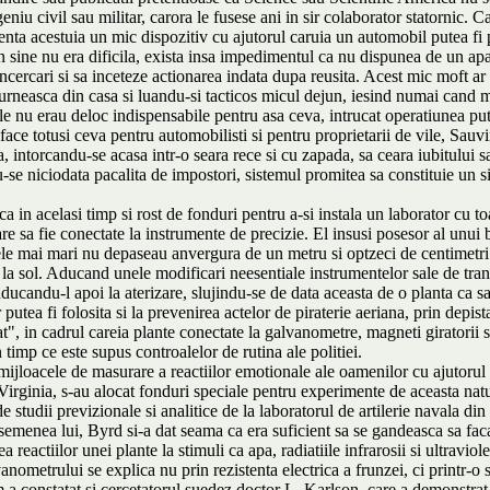
niu civil sau militar, carora le fusese ani in sir colaborator statornic. Ca
zenta acestuia un mic dispozitiv cu ajutorul caruia un automobil putea fi p
n sine nu era dificila, exista insa impedimentul ca nu dispunea de un apa
ncercari si sa inceteze actionarea indata dupa reusita. Acest mic moft ar fi
e urneasca din casa si luandu-si tacticos micul dejun, iesind numai cand
le nu erau deloc indispensabile pentru asa ceva, intrucat operatiunea put
 face totusi ceva pentru automobilisti si pentru proprietarii de vile, Sauv
a, intorcandu-se acasa intr-o seara rece si cu zapada, sa ceara iubitului
-se niciodata pacalita de impostori, sistemul promitea sa constituie un sist
 faca in acelasi timp si rost de fonduri pentru a-si instala un laborator c
are sa fie conectate la instrumente de precizie. El insusi posesor al unui
ele mai mari nu depaseau anvergura de un metru si optzeci de centimetri. Vi
e la sol. Aducand unele modificari neesentiale instrumentelor sale de tra
aducandu-l apoi la aterizare, slujindu-se de data aceasta de o planta ca sa
putea fi folosita si la prevenirea actelor de piraterie aeriana, prin depista
", in cadrul careia plante conectate la galvanometre, magneti giratorii si 
n timp ce este supus controalelor de rutina ale politiei.
ijloacele de masurare a reactiilor emotionale ale oamenilor cu ajutorul pl
 Virginia, s-au alocat fonduri speciale pentru experimente de aceasta n
e studii previzionale si analitice de la laboratorul de artilerie navala d
semenea lui, Byrd si-a dat seama ca era suficient sa se gandeasca sa faca
reactiilor unei plante la stimuli ca apa, radiatiile infrarosii si ultraviolet
ometrului se explica nu prin rezistenta electrica a frunzei, ci printr-o s
a constatat si cercetatorul suedez doctor L. Karlson, care a demonstrat 