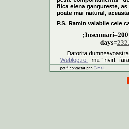
fiica elena gangureste, a
poate mai natural, aceast
P.S.
Ramin valabile cele c
;
Insemnari
=20
days
=
232
Datorita dumneavoastra di
Weblog.ro
ma "invirt" fara 
pot fi contactat prin
E-mail
Ho