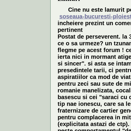
Cine nu este lamurit poa
soseaua-bucuresti-ploiest
incheiere prezint un comen
pertinent
Postat de perseverent. la 
ce o sa urmeze? un tzunami
flegme pe acest forum ! ce
ierta nici in mormant atige
si sincer". si asta se inta
presedintele tarii, ci pent
aspiratiilor ca mod de via
pentru zeci sau sute de mii 
romanie manelizata, cocala
basescu si cei "saraci cu 
tip nae ionescu, care sa le
fraternizare de cartier ge
pentru complacerea in mit
(explicitata astazi de ctp)
peste comportamentul "de b