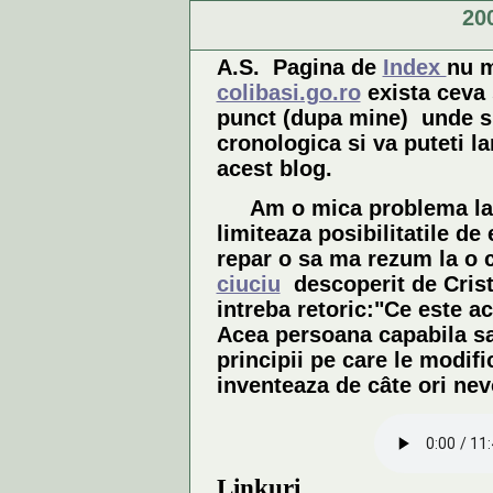
20
A.S.
Pagina de
Index
nu m
colibasi.go.ro
exista ceva 
punct (dupa mine) unde su
cronologica si va puteti l
acest blog.
Am o mica problema la un
limiteaza posibilitatile d
repar o sa ma rezum la o 
ciuciu
descoperit de Cris
intreba retoric:"Ce este 
Acea persoana capabila sa
principii pe care le modifi
inventeaza de câte ori nevo
Linkuri