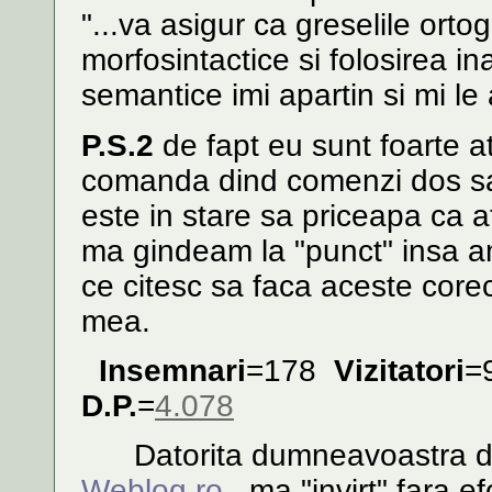
"...va asigur ca greselile orto
morfosintactice si folosirea in
semantice imi apartin si mi le 
P.S.2
de fapt eu sunt foarte at
comanda dind comenzi dos sau
este in stare sa priceapa ca a
ma gindeam la "punct" insa am
ce citesc sa faca aceste corec
mea.
Insemnari
=178
Vizitatori
=
D.P.
=
4.078
Datorita dumneavoastra din
Weblog.ro
ma "invirt" fara efo