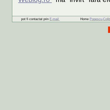
pot fi contactat prin
E-mail
Home
Popescu-Colib