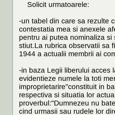
Solicit urmatoarele:
-un tabel din care sa rezulte c
contestatia mea si anexele afe
pentru ai putea nominaliza si
stiut.La rubrica observatii sa 
1944 a actualii membrii ai com
-in baza Legii liberului acces l
evidentieze numele la toti mem
improprietarire"constituit in b
respectiva si situatia lor act
proverbul:"Dumnezeu nu bate c
cind urmasii sau rudele lor d