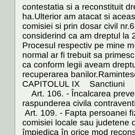
contestatia si a reconstituit 
ha.Ulterior am atacat si aceas
comisiei si prin dosar civil 
considerind ca am dreptul la 2
Procesul respectiv pe mine m-
normal ar fi trebuit sa primes
ca conform legii aveam dreptu
recuperarea banilor.Ramintesc
CAPITOLUL IX Sanctiuni
Art. 106. - Încalcarea preved
raspunderea civila contraven
Art. 109. - Fapta persoanei f
comisiei locale sau judetene d
împiedica în orice mod reconst