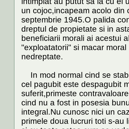
intimplat au putut sa ia cu ei
un cojoc,incapeam acolo din
septembrie 1945.O palida conso
dreptul de propietate si in ast
beneficiarii morali ai acestui 
"exploatatorii" si macar moral
nedreptate.
In mod normal cind se stabil
cel pagubit este despagubit m
suferit,primeste contravaloare
cind nu a fost in posesia bunu
integral.Nu cunosc nici un caz
primele doua lucruri toti s-au 