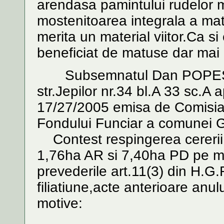
arendasa pamintului rudelor m
mostenitoarea integrala a mat
merita un material viitor.Ca 
beneficiat de matuse dar mai c
Subsemnatul Dan POPESCU 
str.Jepilor nr.34 bl.A 33 sc.A
17/27/2005 emisa de Comisia 
Fondului Funciar a comunei G
Contest respingerea cererii m
1,76ha AR si 7,40ha PD pe mo
prevederile art.11(3) din H.G.
filiatiune,acte anterioare anu
motive: