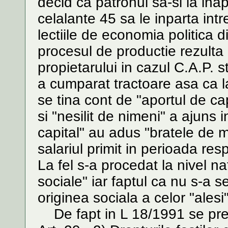
decid ca patronul sa-si ia in
celalante 45 sa le inparta intr
lectiile de economia politica d
procesul de productie rezulta
propietarului in cazul C.A.P. st
a cumparat tractoare asa ca l
se tina cont de "aportul de ca
si "nesilit de nimeni" a ajuns
capital" au adus "bratele de 
salariul primit in perioada res
La fel s-a procedat la nivel na
sociale" iar faptul ca nu s-a s
originea sociala a celor "alesi"
De fapt in L 18/1991 se pr