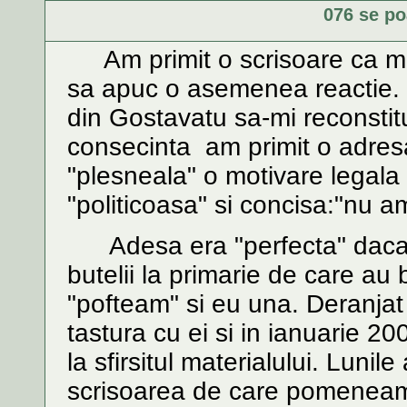
076 se po
Am primit o scrisoare ca m-
sa apuc o asemenea reactie.
din Gostavatu sa-mi reconstitu
consecinta am primit o adresa 
"plesneala" o motivare legala 
"politicoasa" si concisa:"nu a
Adesa era "perfecta" daca e
butelii la primarie de care au b
"pofteam" si eu una. Deranjat
tastura cu ei si in ianuarie 2
la sfirsitul materialului. Lunile
scrisoarea de care pomeneam 