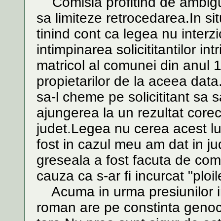
Comisia profitind de ambiguit
sa limiteze retrocedarea.In sit
tinind cont ca legea nu interz
intimpinarea solicititantilor in
matricol al comunei din anul 1
propietarilor de la aceea data
sa-l cheme pe solicititant sa s
ajungerea la un rezultat corect
judet.Legea nu cerea acest lu
fost in cazul meu am dat in j
greseala a fost facuta de com
cauza ca s-ar fi incurcat "ploil
Acuma in urma presiunilor in
roman are pe constinta genocidu