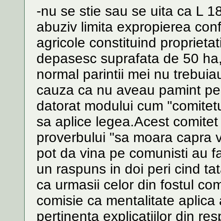
-nu se stie sau se uita ca L 1
abuziv limita expropierea conf
agricole constituind proprietat
depasesc suprafata de 50 ha,
normal parintii mei nu trebuia
cauza ca nu aveau pamint pes
datorat modului cum "comitetul
sa aplice legea.Acest comitet
proverbului "sa moara capra v
pot da vina pe comunisti au fac
un raspuns in doi peri cind t
ca urmasii celor din fostul co
comisie ca mentalitate aplica
pertinenta explicatiilor din res