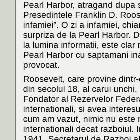
Pearl Harbor, atragand dupa s
Presedintele Franklin D. Roose
infamiei”. O zi a infamiei, chi
surpriza de la Pearl Harbor. 
la lumina informatii, este clar
Pearl Harbor cu saptamani inain
provocat.
Roosevelt, care provine dintr
din secolul 18, al carui unchi,
Fondator al Rezervelor Federa
internationali, si avea interes
cum am vazut, nimic nu este m
internationali decat razboiul. 
1941, Secretarul de Razboi al