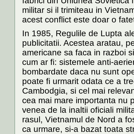
fabrici din Uniunea Sovietica 
militar si il trimiteau in Viet
acest conflict este doar o fat
In 1985, Regulile de Lupta al
publicitatii. Acestea aratau, p
americane sa faca in razboi si
cum ar fi: sistemele anti-aer
bombardate daca nu sunt ope
poate fi urmarit odata ce a tre
Cambodgia, si cel mai relevant
cea mai mare importanta nu pu
venea de la inaltii oficiali mili
rasul, Vietnamul de Nord a fost
ca urmare, si-a bazat toata st