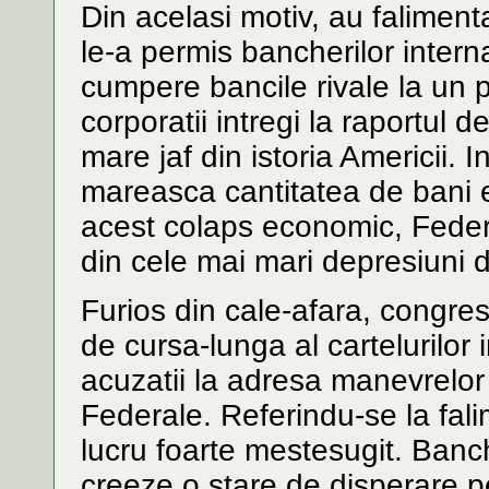
Din acelasi motiv, au falimen
le-a permis bancherilor intern
cumpere bancile rivale la un 
corporatii intregi la raportul d
mare jaf din istoria Americii. I
mareasca cantitatea de bani e
acest colaps economic, Federa
din cele mai mari depresiuni di
Furios din cale-afara, congr
de cursa-lunga al cartelurilor 
acuzatii la adresa manevrelor 
Federale. Referindu-se la fali
lucru foarte mestesugit. Banch
creeze o stare de disperare pe