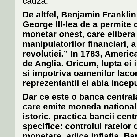
cauza.
De altfel, Benjamin Franklin
George III-lea de a permite 
monetar onest, care elibera
manipulatorilor financiari, 
revolutiei.” In 1783, Americ
de Anglia. Oricum, lupta ei 
si impotriva oamenilor laco
reprezentantii ei abia incep
Dar ce este o banca centrala
care emite moneda nationala
istoric, practica bancii cen
specifice: controlul ratelor
monetare, adica inflatia. Ba