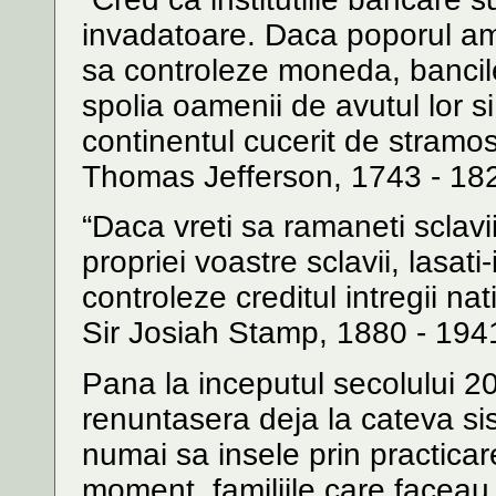
invadatoare. Daca poporul ame
sa controleze moneda, bancile s
spolia oamenii de avutul lor si 
continentul cucerit de stramosii
Thomas Jefferson, 1743 - 18
“Daca vreti sa ramaneti sclavii 
propriei voastre sclavii, lasati
controleze creditul intregii nati
Sir Josiah Stamp, 1880 - 194
Pana la inceputul secolului 2
renuntasera deja la cateva s
numai sa insele prin practica
moment, familiile care faceau 