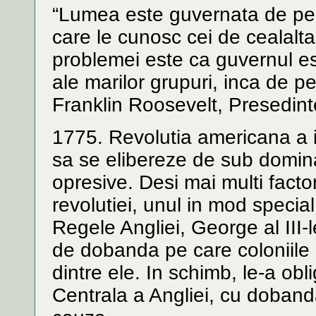
“Lumea este guvernata de pers
care le cunosc cei de cealalta 
problemei este ca guvernul e
ale marilor grupuri, inca de 
Franklin Roosevelt, Presedint
1775. Revolutia americana a 
sa se elibereze de sub dominat
opresive. Desi mai multi facto
revolutiei, unul in mod specia
Regele Angliei, George al III-le
de dobanda pe care coloniile ii
dintre ele. In schimb, le-a ob
Centrala a Angliei, cu dobanda