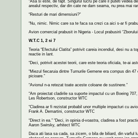
“Asa si este, de fapt. Singurul lucru pe care il puteti vedea 
arealul respectiv, dar din cate ne dam seama, nu prea mai r
“Resturi de mari dimensiuni?”
“Nu, nimic. Nimic care sa te faca sa crezi ca aici s-ar fi prabu
Avion comercial prabusit in Nigeria - Locul prabusirii “Zborulu
W.T.C 1, 2 si 7
Teoria “Efectului Clatita” potrivit careia incendiul, desi nu a 
reactie in lant.
“Deci, potrivit acestei teorii, care este teoria oficiala, te-a
“Miezul fiecaruia dintre Turnurile Gemene era compus din 47 c
picioare.”
“Avionul n-a retezat toate aceste coloane de sustinere.”
“Am proiectat cladirile sa suporte impactul cu un Boeing 707, i
Les Robertson, constructor WTC
“Cladirea ar fi rezistat probabil unor multiple impacturi cu avio
Frank A. Demartini, constructor WTC
“Direct in ea.” “Deci, in opinia d-voastra, cladirea a fost prac
Aaron Swirsky, arhitect WTC
Daca ati lasa sa cada, sa zicem, o bila de biliard, din varful 