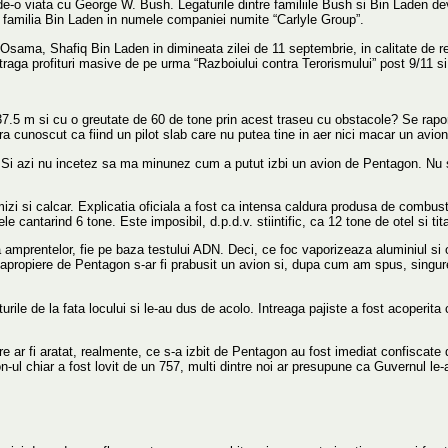
eten de-o viata cu George W. Bush. Legaturile dintre familiile Bush si Bin Lade
cu familia Bin Laden in numele companiei numite “Carlyle Group”.
 Osama, Shafiq Bin Laden in dimineata zilei de 11 septembrie, in calitate de r
raga profituri masive de pe urma “Razboiului contra Terorismului” post 9/11 si 
7.5 m si cu o greutate de 60 de tone prin acest traseu cu obstacole? Se rapor
ra cunoscut ca fiind un pilot slab care nu putea tine in aer nici macar un avio
j. Si azi nu incetez sa ma minunez cum a putut izbi un avion de Pentagon. Nu s
i si calcar. Explicatia oficiala a fost ca intensa caldura produsa de combusti
ele cantarind 6 tone. Este imposibil, d.p.d.v. stiintific, ca 12 tone de otel si t
za amprentelor, fie pe baza testului ADN. Deci, ce foc vaporizeaza aluminiul si o
apropiere de Pentagon s-ar fi prabusit un avion si, dupa cum am spus, singurel
rile de la fata locului si le-au dus de acolo. Intreaga pajiste a fost acoperita c
e ar fi aratat, realmente, ce s-a izbit de Pentagon au fost imediat confiscate 
ul chiar a fost lovit de un 757, multi dintre noi ar presupune ca Guvernul le-ar