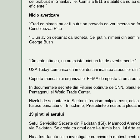
cel prabusit in Shanksville. Comisia 9/11 a stabilit ca nu au e
eficiente.”
Nicio avertizare
“Cred ca nimeni nu ar fi putut sa prevada ca vor incerca sa f
Condoleezaa Rice
“… un avion deturnat ca racheta. Cel putin, nimeni din administ
George Bush
“Din cate stiu eu, nu au existat nici un fel de avertismente.”
USA Today comunica ca in cei doi ani inaintea atacurilor din 
Coperta manualului organizatiei FEMA de riposta la un atac t
In documentele secrete din Filipine obtinute de CNN, planul era 
Pentagonul si World Trade Center.
Nivelul de securitate in Sectorul Terorism palpaia rosu, adi
fusese pana atunci. In schimb, Presedintele nostru a plecat in
19 pirati ai aerului
Seful Serviciilor Secrete din Pakistan (ISI), Mahmood Ahmed i
via Pakistan. Se crede ca omul care i-a trimis banii lui Atta
Nu a fost facuta nicio investigatie cu privire la motivul pentr