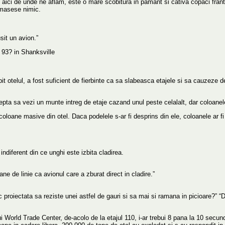
de aici de unde ne aflam, este o mare scobitura in pamant si cativa copaci fra
amasese nimic.
sit un avion.”
i 93? in Shanksville
topit otelul, a fost suficient de fierbinte ca sa slabeasca etajele si sa cauzeze 
i astepta sa vezi un munte intreg de etaje cazand unul peste celalalt, dar coloa
oloane masive din otel. Daca podelele s-ar fi desprins din ele, coloanele ar f
ndiferent din ce unghi este izbita cladirea.
ane de linie ca avionul care a zburat direct in cladire.”
tic proiectata sa reziste unei astfel de gauri si sa mai si ramana in picioare?” “
lui World Trade Center, de-acolo de la etajul 110, i-ar trebui 8 pana la 10 secun