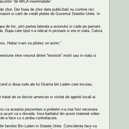
tacurilor “de MICA insemnatate”.
de zbor. Dar foaia de zbor data publicitatii nu contine nici
sini si carti de credit platite de Guvernul Statelor Unite. In
gea de foc, prin partea laterala a avionului si cade pe pamant,
Dupa care tipul s-a ridicat in picioare si era in viata. Cativa
 viu. Habar n-am sa pilotez un avion.”
exiune intre vreunul dintre “teroristii” morti sau in viata si
cluzand si doua rude ale lui Osama bin Laden care locuiau,
ratat de un doctor american si vizitat de agentii locali ai
ziu ca aceasta prezentare a probelor n-a mai fost necesara
rata acum ca o dovada. Insa barbatul din acest material video
m de-a face cu o proba contrafacuta.
e familiei Bin Laden in Statele Unite. Coincidenta face ca