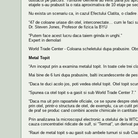
obstacol pe parcurs. Turnurile Gemene au venit pana jos aproa
etajele s-au prabusit la o rata aproximativa de 10 etaje pe se
Nu exista un scenariu ca, in cazul Efectului Clatita, o clad
“47 de coloane uriase din otel, interconectate… cum le faci sa
Dr. Steven Jones, Profesor de fizica la BYU
“Putem face acest lucru daca taiem grinda in unghi.”
Expert in demolari
World Trade Center - Coloana scheletului dupa prabusire. Observ
Metal Topit
“Am inceput prin a examina metalul topit. In toate cele trei cl
Mai bine de 6 luni dupa prabusire, balti incandescente de pest
“Daca te duci acolo jos, poti vedea otelul topit. Otel topit scu
“Spunea ca otel topit s-a gasit si sub World Trade Center 7.”
“Daca ma uit prin rapoartele oficiale, ce se spune despre otelu
prin otel, printr-o structura de otel, de exemplu, ca un cutit p
de praf se produc cand combini aceste chimicale in cantitate
Prin analizarea la microscopul electronic a otelului de la WTC
cauza concentratiei ridicate de sulf, si “Termat”, un derivat pate
“Rauri de metal topit s-au gasit sub ambele turnuri si sub Clad