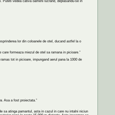
nti. Puteti vedea cativa oameni lucrand, deplasandu-se in
desprinderea lor din coloanele de otel, ducand astfel la o
nele care formeaza miezul de otel sa ramana in picioare.”
i ramas tot in picioare, impungand aerul pana la 1000 de
Da. Asa a fost proiectata.”
de sa atinga pamantul, asta in cazul in care nu intalni niciun