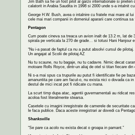
Jim Bath sa fie un fost pilot al garzii internationale si pri
calatorit in Arabia Saudita in 1998 si 2000 unde s-a intalnit 
George H.W. Bush, avea o intalnire cu fratele mai mare al lui
cele mai mari companii in domeniul apararii care continua sa t
Pentagon
Cum poate cineva sa treaca un avion inalt de 13.2 m, lat de 3
spirala pe verticala la 270 de grade… si totusi Hani Hanjour e
“Nu i-a pasat de faptul ca nu a putut absolvi cursul de pilota
Un angajat al Scolii de pilotaj AZ
Nu tu scaune, nu tu bagaje, nu tu cadavre. Nimic decat caramiz
motoare Rolls Royce, dintr-un aliaj de otel si titan fiecare din 
Ni s-a mai spus ca trupurile au putut fi identificate fie pe ba
amanuntita pe care am facut-o, nu exista nici o dovada ca in 
destul de mici incat pot fi ridicate cu mana.
La scurt timp dupa atac, agentii guvernamentali au ridicat restu
acoloa fost literalmente stearsa.
Casetele cu imagini inregistrate de camerele de securitate car
le faca publice. Daca aceste inregistrari ar dovedi ca Pentagon-
Shanksville
“Se pare ca acolo nu exista decat o groapa in pamant.”