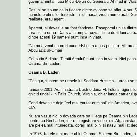
guvernamentali luau Micul-Dejun cu Generalul Ahmad in Washin
Desi ni se spune ca in fiecare dintre avioane se aflau 4 sau 5 pr
numele pretinsilor teroristi… nici macar vreun nume arab. Stim 
realitate, erau agenti.
Aparent, si dovezile au fost fabricate. Pasaportul unuia dintre
fara nici o urma. Dar s-a intamplat ceva. Timp de 6 luni au tr
dintre acesti 19 oameni sunt inca in viata.
“Nu mi-a venit sa cred cand FBI-ul m-a pus pe lista. Mii-au at
Abdulaziz al-Omari
Cel putin 6 dintre “Piratii Aerului” sunt inca in viata. Nici pan
Osama Bin Laden.
Osama B. Laden
“Desigur, suntem pe urmele lui Saddam Hussein… vreau sa sp
Ianuarie 2001. Administratia Bush ordona FBI-ului si agentiilor
ghiciti unde! - in Falls Church, Virginia, chiar langa cartierul 
Cand devenise deja “cel mai cautat criminal” din America, avem 
CIA.
Nu am vazut nici o dovada care sa il lege pe Osama bin Laden
pentru ca Bin Laden, intr-o inregistrare video, din Afghanist
are pielea mai intunecata, obrajii mai plini si nasul mai lat 
In 1976, fratele mai mare al lui Osama, Saleem Bin Laden, a a