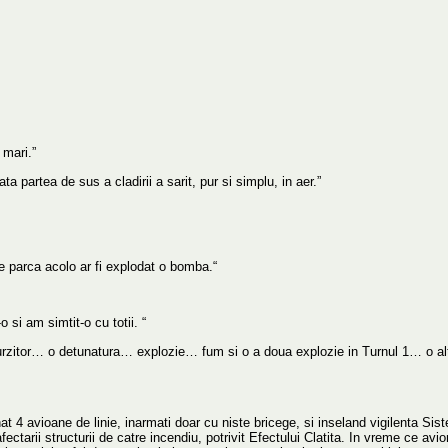
 mari.”
a partea de sus a cladirii a sarit, pur si simplu, in aer.”
e parca acolo ar fi explodat o bomba.“
si am simtit-o cu totii. “
urzitor… o detunatura… explozie… fum si o a doua explozie in Turnul 1… o al
t 4 avioane de linie, inarmati doar cu niste bricege, si inseland vigilenta Sis
ectarii structurii de catre incendiu, potrivit Efectului Clatita. In vreme ce avio