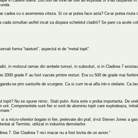
pe in cadere libera. 200.000 de tone de otel au explodat si s-au raspandit i
cunda.
ire ar cadea cu o asemenea viteza. Si ce ar putea face asta? Ce-ar putea mut
 cada simultan astfel incat sa dispara scheletul cladirii? Se pare ca acele col
ati forma “taieturii”, aspectul ei de “metal topit”.
adiri, in molozul ramas din ambele turnuri, in subsoluri, si in Cladirea 7 exista
e 2000 grade F au fost vazute printre resturi. Era cu 500 de grade mai fierbin
rgandu-se prin santurile de scurgere. Ca si cum te-ai afla intr-o otelarie. Ca la
l topit? Nu se spune nimic. Stati putin. Asta este o proba importanta. De unde 
rin unt. Componentele sunt fier si oxid de aluminiu topit care explodeaza, initial
 mare.”
 si a micro-sferelor bogate in fier, prelevate din praf, d-rul Steven Jones a g
ntat al Termitei, utilizat in industria demolarilor.
irea 7. Dar Cladirea 7 nici macar nu a fost lovita de un avion.”