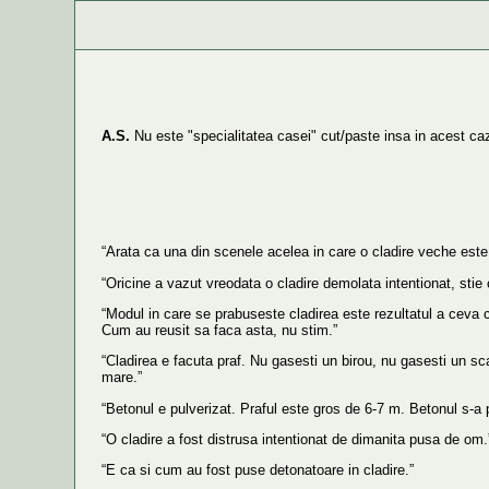
A.S.
Nu este "specialitatea casei" cut/paste insa in acest caz
“Arata ca una din scenele acelea in care o cladire veche este 
“Oricine a vazut vreodata o cladire demolata intentionat, stie 
“Modul in care se prabuseste cladirea este rezultatul a ceva c
Cum au reusit sa faca asta, nu stim.”
“Cladirea e facuta praf. Nu gasesti un birou, nu gasesti un s
mare.”
“Betonul e pulverizat. Praful este gros de 6-7 m. Betonul s-a p
“O cladire a fost distrusa intentionat de dimanita pusa de om.
“E ca si cum au fost puse detonatoare in cladire.”