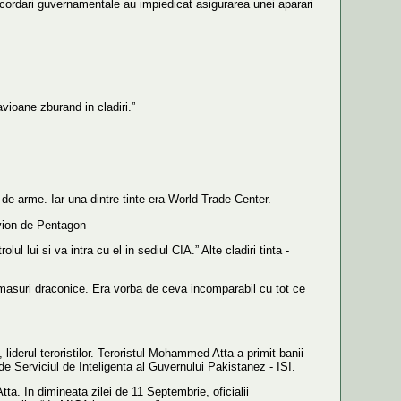
concordari guvernamentale au impiedicat asigurarea unei aparari
vioane zburand in cladiri.”
de arme. Iar una dintre tinte era World Trade Center.
avion de Pentagon
 lui si va intra cu el in sediul CIA.” Alte cladiri tinta -
 masuri draconice. Era vorba de ceva incomparabil cu tot ce
derul teroristilor. Teroristul Mohammed Atta a primit banii
e Serviciul de Inteligenta al Guvernului Pakistanez - ISI.
ta. In dimineata zilei de 11 Septembrie, oficialii