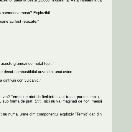
n exterior pana la peste 15.000 m distanta. Asta inseamna ca
a o asemenea masa? Explozibil.
oane au fost retezate.”
u aceste gramezi de metal topit.”
te decat combustibilul arzand al unui avion.
va dintr-un con vulcanic.”
vin? Termitul e atat de fierbinte incat trece, pur si simplu,
, sub forma de praf. Stiti, nici nu va imaginati ce nori imensi
asit nu numai urme dim componentul exploziv “Termit” dar, din