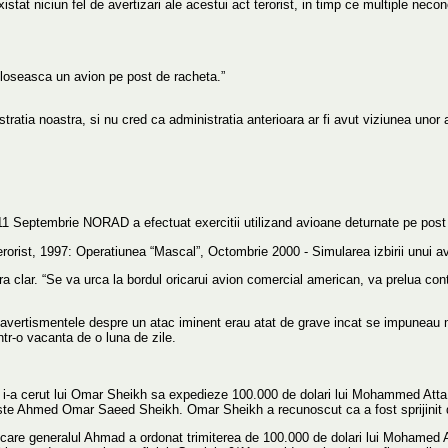
xistat niciun fel de avertizari ale acestui act terorist, in timp ce multiple ne
oloseasca un avion pe post de racheta.”
ratia noastra, si nu cred ca administratia anterioara ar fi avut viziunea unor a
11 Septembrie NORAD a efectuat exercitii utilizand avioane deturnate pe post 
erorist, 1997: Operatiunea “Mascal”, Octombrie 2000 - Simularea izbirii unui 
clar. “Se va urca la bordul oricarui avion comercial american, va prelua controlul
ca avertismentele despre un atac iminent erau atat de grave incat se impuneau
tr-o vacanta de o luna de zile.
-a cerut lui Omar Sheikh sa expedieze 100.000 de dolari lui Mohammed Atta, li
 este Ahmed Omar Saeed Sheikh. Omar Sheikh a recunoscut ca a fost sprijinit d
u care generalul Ahmad a ordonat trimiterea de 100.000 de dolari lui Mohamed At