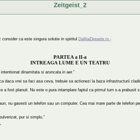
Zeitgeist_2
 consider ca este singura solutie in spiritul
DaMaiDeparte.ro -
PARTEA a II-a
INTREAGA LUME E UN TEATRU
intentionat dinamitata si aruncata in aer.”
ca daca vrei sa faci asa ceva, trebuie sa actionezi la baza infrastructurii cladi
e a fost planuit. Nu este o pura intamplare faptul ca primul turn s-a prabusit s
caun, nu gasesti un telefon sau un computer. Cea mai mare parte de telefon p
ulverizat, pur si simplu.”
”