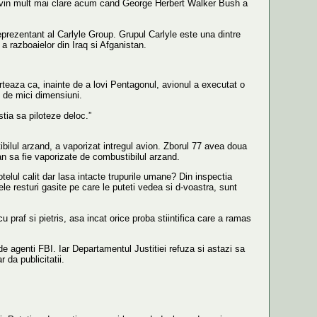
n devin mult mai clare acum cand George Herbert Walker Bush a
eprezentant al Carlyle Group. Grupul Carlyle este una dintre
a razboaielor din Iraq si Afganistan.
teaza ca, inainte de a lovi Pentagonul, avionul a executat o
n de mici dimensiuni.
tia sa piloteze deloc.”
bilul arzand, a vaporizat intregul avion. Zborul 77 avea doua
itan sa fie vaporizate de combustibilul arzand.
telul calit dar lasa intacte trupurile umane? Din inspectia
e resturi gasite pe care le puteti vedea si d-voastra, sunt
u praf si pietris, asa incat orice proba stiintifica care a ramas
de agenti FBI. Iar Departamentul Justitiei refuza si astazi sa
 da publicitatii.