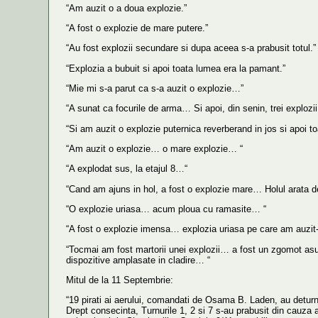
“Am auzit o a doua explozie.”
“A fost o explozie de mare putere.”
“Au fost explozii secundare si dupa aceea s-a prabusit totul.”
“Explozia a bubuit si apoi toata lumea era la pamant.”
“Mie mi s-a parut ca s-a auzit o explozie…”
“A sunat ca focurile de arma… Si apoi, din senin, trei explozii
“Si am auzit o explozie puternica reverberand in jos si apoi toat
“Am auzit o explozie… o mare explozie… “
“A explodat sus, la etajul 8…“
“Cand am ajuns in hol, a fost o explozie mare… Holul arata d
“O explozie uriasa… acum ploua cu ramasite… “
“A fost o explozie imensa… explozia uriasa pe care am auzit-o 
“Tocmai am fost martorii unei explozii… a fost un zgomot as
dispozitive amplasate in cladire… “
Mitul de la 11 Septembrie:
“19 pirati ai aerului, comandati de Osama B. Laden, au deturna
Drept consecinta, Turnurile 1, 2 si 7 s-au prabusit din cauza af