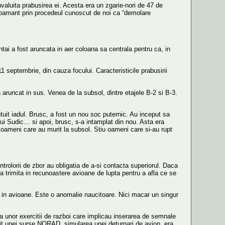
nvaluita prabusirea ei. Acesta era un zgarie-nori de 47 de
la pamant prin procedeul cunoscut de noi ca “demolare
ntai a fost aruncata in aer coloana sa centrala pentru ca, in
1 septembrie, din cauza focului. Caracteristicile prabusirii
 aruncat in sus. Venea de la subsol, dintre etajele B-2 si B-3.
uit iadul. Brusc, a fost un nou soc puternic. Au inceput sa
ului Sudic… si apoi, brusc, s-a intamplat din nou. Asta era
u oameni care au murit la subsol. Stiu oameni care si-au rupt
rolorii de zbor au obligatia de a-si contacta superiorul. Daca
trimita in recunoastere avioane de lupta pentru a afla ce se
ce in avioane. Este o anomalie naucitoare. Nici macar un singur
ea unor exercitii de razboi care implicau inserarea de semnale
rivit unei surse NORAD, simularea unei deturnari de avion, era