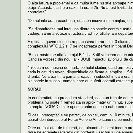
O alta latura a problemei e ca multa lume nu stie aproape nimi
etaje. Aceasta cladire a cazut la ora 5.25. Nu a fost lovita d
controlata”.
“Demolarile arata exact asa, cu acea incovoiere in mijloc, dup
“Se dinamiteaza mai intai una dintre coloanele centrale astfel 
cadere, sa nu afecteze structura cladirilor aflate la o departar
Explicatia guvernului pentru prabusirea tutror celor 3 cladiri 
complexului WTC 1,2 si 7 se incadreaza perfect in tiparul De
“Biroul nostru se afla la etajul B-1. La 8:46 vorbeam cu un ad
Cand sa vorbesc din nou, iar - BUM! Impactul avionului de cla
“Treceam cu masina de marfa pe holul cladirii, cand am fost z
cada bucati din tavan, dispozitivele de fixare a lampilor… Stii
diferita. Ne-a trantit la pamant, exact in subsolul in care er
picioarele in subsol, oameni care au suferit operatii estetice pen
NORAD
In conformitate cu procedura standard, daca un turn de contro
problema nu poate fi remediata in aproximativ un minut, supe
intampla. NORAD emite apoi un ordin de lupta catre cea mai ap
Si desi interceptarile se petrec, de obicei, cam in 10 minute,
aparat de interceptie al Fortei Aeriene Americane nu porneste
Oare au fost atat de tulburati, de tulburati deliberat incat n
false pe ecranele radarelor din nord-estul sectorului de aparar