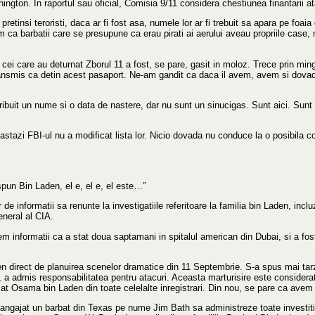
gton. In raportul sau oficial, Comisia 9/11 considera chestiunea finantarii a
etinsi teroristi, daca ar fi fost asa, numele lor ar fi trebuit sa apara pe foaia 
ca barbatii care se presupune ca erau pirati ai aerului aveau propriile case, ma
 cei care au deturnat Zborul 11 a fost, se pare, gasit in moloz. Trece prin min
ansmis ca detin acest pasaport. Ne-am gandit ca daca il avem, avem si dovada. 
ribuit un nume si o data de nastere, dar nu sunt un sinucigas. Sunt aici. Sunt
a astazi FBI-ul nu a modificat lista lor. Nicio dovada nu conduce la o posibila con
un Bin Laden, el e, el e, el este…”
 de informatii sa renunte la investigatiile referitoare la familia bin Laden, in
general al CIA.
informatii ca a stat doua saptamani in spitalul american din Dubai, si a fost t
 direct de planuirea scenelor dramatice din 11 Septembrie. S-a spus mai tar
an, a admis responsabilitatea pentru atacuri. Aceasta marturisire este conside
decat Osama bin Laden din toate celelalte inregistrari. Din nou, se pare ca ave
ngajat un barbat din Texas pe nume Jim Bath sa administreze toate investitiil