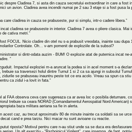
c despre Cladirea 7, si asta din cauza secretului extraordinar in care a fost i
e nici un avion. Cladirea avea incendii numai pe 2 sau 3 etaje si a fost pusa 
a care cladirea in cauza se prabuseste, pur si simplu, intr-o cadere libera.”
incat cladirea se prabuseste in interior. Cladirea 7 avea o pliere clasica. Mai i
e de cativa metri.”
a fost FOCUL. Nicio cladire din otel nu s-a prabusit vreodata, inainte sau dupa 1
molarilor Controlate. Oh… v-am pomenit de exploziile de la subsol?
ministrator si dintr-odata auzim - BUM! O explozie atat de puternica incat ne-a
dire. ”
guduit. Impactul exploziei m-a aruncat la podea si in acel moment s-a dezlant
, trebuie sa traversezi holul dintre Turnul 1 si 2 ca sa ajungi in subsolul Turn
am, zidurile se prabuseau inauntru peste tot ce era acolo. Vreau sa spun ca sti
tru ca zidul i-a lovit in fata.”
l al FAA observa ceva care sugereaza ca ar avea loc o posibila deturnare, cont
riorul trebuie sa ceara NORAD (Comandamentul Aerospatial Nord American) sa 
ropiata baza militara aeriana sa fie in alerta.
 in acest caz, au trecut aproximativ 80 de minute inainte ca soldatii sa se ur
 decat cand e prea tarziu. Nici macar nu sunt avioane cu reactie.
-au putut riposta? Motivul pentru care n-au stiut unde sa se duca era desfasurar
e aerian. Un alt exercitiu - “Razboinicul Vigilent”, care insemna, de fapt, pot