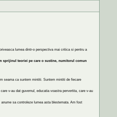
riveasca lumea dintr-o perspectiva mai critica si pentru a
sprijinul teoriei pe care o sustine, numitorul comun
m seama ca suntem mintiti. Suntem mintiti de fiecare
ni care v-au dat guvernul, educatia voastra pervertita, care v-au
, si anume sa controleze lumea asta blestemata. Am fost