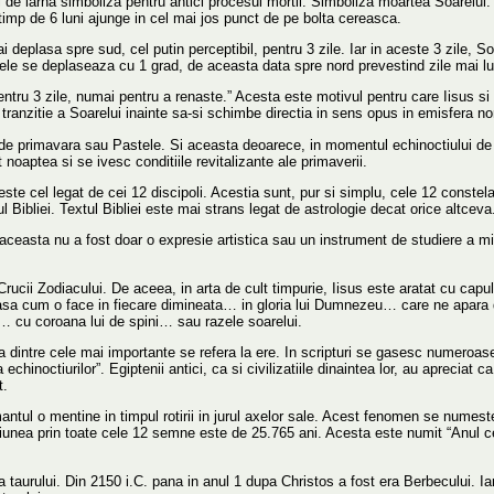
ul de iarna simboliza pentru antici procesul mortii. Simboliza moartea Soarelu
timp de 6 luni ajunge in cel mai jos punct de pe bolta cereasca.
 deplasa spre sud, cel putin perceptibil, pentru 3 zile. Iar in aceste 3 zile, S
e se deplaseaza cu 1 grad, de aceasta data spre nord prevestind zile mai lun
tru 3 zile, numai pentru a renaste.” Acesta este motivul pentru care Iisus si ce
 tranzitie a Soarelui inainte sa-si schimbe directia in sens opus in emisfera n
 de primavara sau Pastele. Si aceasta deoarece, in momentul echinoctiului de p
aptea si se ivesc conditiile revitalizante ale primaverii.
s este cel legat de cei 12 discipoli. Acestia sunt, pur si simplu, cele 12 conste
l Bibliei. Textul Bibliei este mai strans legat de astrologie decat orice altceva
aceasta nu a fost doar o expresie artistica sau un instrument de studiere a mis
ucii Zodiacului. De aceea, in arta de cult timpurie, Iisus este aratat cu capu
sa cum o face in fiecare dimineata… in gloria lui Dumnezeu… care ne apara de 
… cu coroana lui de spini… sau razele soarelui.
a dintre cele mai importante se refera la ere. In scripturi se gasesc numeroase
inoctiurilor”. Egiptenii antici, ca si civilizatiile dinaintea lor, au apreciat 
t.
ntul o mentine in timpul rotirii in jurul axelor sale. Acest fenomen se numes
siunea prin toate cele 12 semne este de 25.765 ani. Acesta este numit “Anul ce
 taurului. Din 2150 i.C. pana in anul 1 dupa Christos a fost era Berbecului. Iar 