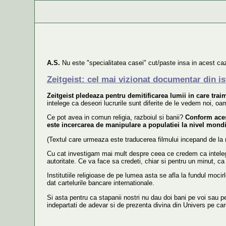
A.S.
Nu este "specialitatea casei" cut/paste insa in acest caz
Zeitgeist: cel mai vizionat documentar din is
Zeitgeist pledeaza pentru demitificarea lumii in care trai
intelege ca deseori lucrurile sunt diferite de le vedem noi, oam
Ce pot avea in comun religia, razboiul si banii?
Conform aces
este incercarea de manipulare a populatiei la nivel mondi
(Textul care urmeaza este traducerea filmului incepand de la 
Cu cat investigam mai mult despre ceea ce credem ca inteleg
autoritate. Ce va face sa credeti, chiar si pentru un minut, ca
Institutiile religioase de pe lumea asta se afla la fundul mocir
dat cartelurile bancare internationale.
Si asta pentru ca stapanii nostri nu dau doi bani pe voi sau 
indepartati de adevar si de prezenta divina din Univers pe c