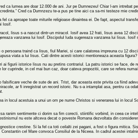
d ca lumea are doar 12.000 de ani. Jur pe Dumnezeu! Chiar l-am intrebat pe unu
redinta.” Cred ca Dumnzezu te-a pus pe tine aici ca sa-mi testeze mie credint
 fel ca aproape toate miturile religioase dinaintea ei. De fapt, aspectul transfer
 Iosif.
iracol, Iisus s-a nascut dintr-un miracol. Iosif avea 12 frati, Iisus avea 12 disc
reaza vanzarea lui Iosif. Discipolul Iuda sugereaza vanzarea lui Iisus. Iosif si
 o persoana traind ca Iisus, fiul Mariei, si care calatorea impreuna cu 12 dis
supusa viata a lui Iisus. Cati dintre acesti istorici mentioneaza aceasta figura?
 figurii istorice Iisus nu au pretins contrariul. La patru istorici se face, de regu
ile lor cuprinde, in cel mai bun caz, doar cateva propozitii, care se refera numai
o falsificare veche de sute de ani. Trist, dar aceasta este privita ca fiind adevar
 miracole, ar fi inregistrat un record istoric. Nu s-a intamplat asa, pentru ca 
t.
rea in locul acestuia a unui un om pe nume Christos si venerarea lui in locul So
 sa ranim sentimente ci dorim sa fim corecti, stiintific vorbind, in ceea ce in
restinismul nu este altceva decat o poveste Romana dezvoltata din considerent
stice crestine. Si la fel ca toti ceilalti zei pagani, a fost o figura mitica. Siste
Constantin cel Mare convoca Consiliul de la Niceea. In cadrul acestei intalniri