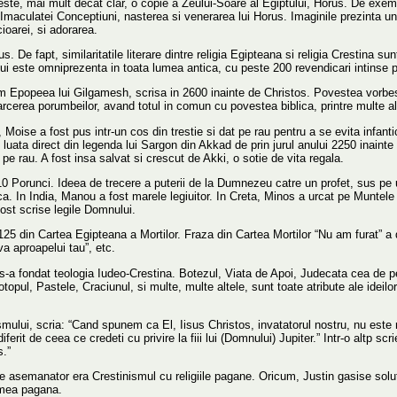
c, este, mai mult decat clar, o copie a Zeului-Soare al Egiptului, Horus. De exem
 Imaculatei Conceptiuni, nasterea si venerarea lui Horus. Imaginile prezinta u
ioarei, si adorarea.
De fapt, similaritatile literare dintre religia Egipteana si religia Crestina sun
lui este omniprezenta in toata lumea antica, cu peste 200 revendicari intinse p
em Epopeea lui Gilgamesh, scrisa in 2600 inainte de Christos. Povestea vorb
arcerea porumbeilor, avand totul in comun cu povestea biblica, printre multe alte
oise a fost pus intr-un cos din trestie si dat pe rau pentru a se evita infantic
 luata direct din legenda lui Sargon din Akkad de prin jurul anului 2250 inaint
s pe rau. A fost insa salvat si crescut de Akki, o sotie de vita regala.
10 Porunci. Ideea de trecere a puterii de la Dumnezeu catre un profet, sus pe 
ogica. In India, Manou a fost marele legiuitor. In Creta, Minos a urcat pe Muntele
fost scrise legile Domnului.
25 din Cartea Egipteana a Mortilor. Fraza din Cartea Mortilor “Nu am furat” a d
a aproapelui tau”, etc.
 s-a fondat teologia Iudeo-Crestina. Botezul, Viata de Apoi, Judecata cea de p
opul, Pastele, Craciunul, si multe, multe altele, sunt toate atribute ale ideil
nismului, scria: “Cand spunem ca El, Iisus Christos, invatatorul nostru, nu este r
ferit de ceea ce credeti cu privire la fiii lui (Domnului) Jupiter.” Intr-o altp sc
s.”
de asemanator era Crestinismul cu religiile pagane. Oricum, Justin gasise soluti
lumea pagana.