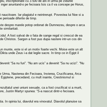
plu, inscriptionate cu 3.500 de ani in urma pe zidurile
n inger anuntand-o pe fecioara Isis ca il va concepe pe Horus,
t naucitoare. Iar plagiatul e neintrerupt. Povestea lui Noe si a
e perioade diferite de timp.
este despre marele potop ordonat de Dumnezeu, despre o arca
 similaritati.
idul. A fost salvat de o fata de sange regal si crescut de ea
e de Christos. Sargon a fost pus dupa nastere intr-un cos din
un munte, este si el un motiv foarte vechi. Moise este un alt
 Dikta unde Zeus i-a dat legile sacre. In timp ce in Egipt il
evenit “Sa nu furi”. “Nu am ucis” a devenit “Sa nu ucizi”. “Nu
e Urma, Nasterea din Fecioara, Invierea, Crucificarea, Arca
or Egiptene, precedand, cu mult inainte, Crestinismul si
ezultatul unei uniuni sexuale, ca a fost crucificat si a murit,
riere, Justin Martyr spunea: “S-a nascut dintr-o fecioara.
a. In opinia lui, diavolul era vinovatul. Diavolul planuise sa