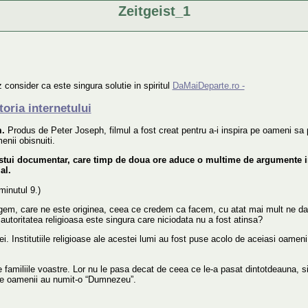
Zeitgeist_1
 consider ca este singura solutie in spiritul
DaMaiDeparte.ro -
toria internetului
m.
Produs de Peter Joseph, filmul a fost creat pentru a-i inspira pe oameni sa p
enii obisnuiti.
tui documentar, care timp de doua ore aduce o multime de argumente in 
al.
minutul 9.)
em, care ne este originea, ceea ce credem ca facem, cu atat mai mult ne da
 autoritatea religioasa este singura care niciodata nu a fost atinsa?
lei. Institutiile religioase ale acestei lumi au fost puse acolo de aceiasi oame
pe familiile voastre. Lor nu le pasa decat de ceea ce le-a pasat dintotdeauna
are oamenii au numit-o “Dumnezeu”.