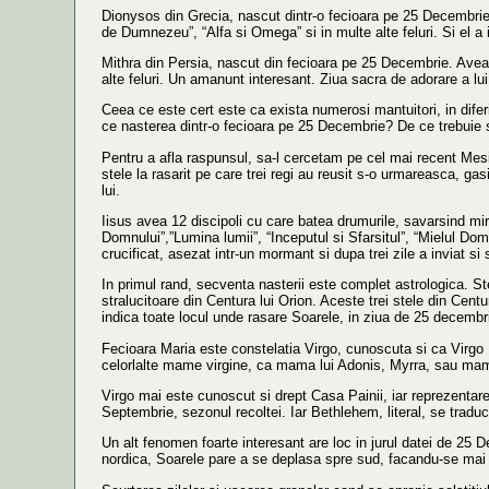
Dionysos din Grecia, nascut dintr-o fecioara pe 25 Decembrie, 
de Dumnezeu”, “Alfa si Omega” si in multe alte feluri. Si el a
Mithra din Persia, nascut din fecioara pe 25 Decembrie. Avea 12
alte feluri. Un amanunt interesant. Ziua sacra de adorare a lu
Ceea ce este cert este ca exista numerosi mantuitori, in dife
ce nasterea dintr-o fecioara pe 25 Decembrie? De ce trebuie s
Pentru a afla raspunsul, sa-l cercetam pe cel mai recent Mesi
stele la rasarit pe care trei regi au reusit s-o urmareasca, gas
lui.
Iisus avea 12 discipoli cu care batea drumurile, savarsind mi
Domnului”,”Lumina lumii”, “Inceputul si Sfarsitul”, “Mielul Do
crucificat, asezat intr-un mormant si dupa trei zile a inviat si s
In primul rand, secventa nasterii este complet astrologica. Ste
stralucitoare din Centura lui Orion. Aceste trei stele din Centu
indica toate locul unde rasare Soarele, in ziua de 25 decembri
Fecioara Maria este constelatia Virgo, cunoscuta si ca Virgo 
celorlalte mame virgine, ca mama lui Adonis, Myrra, sau mam
Virgo mai este cunoscut si drept Casa Painii, iar reprezentare
Septembrie, sezonul recoltei. Iar Bethlehem, literal, se traduc
Un alt fenomen foarte interesant are loc in jurul datei de 25 Dec
nordica, Soarele pare a se deplasa spre sud, facandu-se mai 