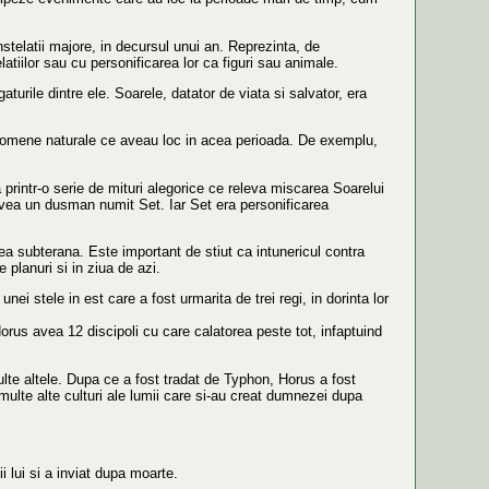
stelatii majore, in decursul unui an. Reprezinta, de
atiilor sau cu personificarea lor ca figuri sau animale.
gaturile dintre ele. Soarele, datator de viata si salvator, era
fenomene naturale ce aveau loc in acea perioada. De exemplu,
printr-o serie de mituri alegorice ce releva miscarea Soarelui
avea un dusman numit Set. Iar Set era personificarea
mea subterana. Este important de stiut ca intunericul contra
planuri si in ziua de azi.
i stele in est care a fost urmarita de trei regi, in dorinta lor
orus avea 12 discipoli cu care calatorea peste tot, infaptuind
te altele. Dupa ce a fost tradat de Typhon, Horus a fost
n multe alte culturi ale lumii care si-au creat dumnezei dupa
i lui si a inviat dupa moarte.