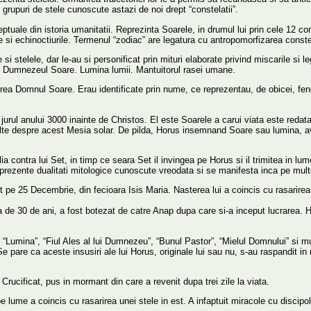
in grupuri de stele cunoscute astazi de noi drept “constelatii”.
tuale din istoria umanitatii. Reprezinta Soarele, in drumul lui prin cele 12 con
le si echinoctiurile. Termenul “zodiac” are legatura cu antropomorfizarea constel
 si stelele, dar le-au si personificat prin mituri elaborate privind miscarile si le
. Dumnezeul Soare. Lumina lumii. Mantuitorul rasei umane.
latorea Domnul Soare. Erau identificate prin nume, ce reprezentau, de obicei, 
rul anului 3000 inainte de Christos. El este Soarele a carui viata este redata 
 multe despre acest Mesia solar. De pilda, Horus insemnand Soare sau lumina, 
ia contra lui Set, in timp ce seara Set il invingea pe Horus si il trimitea in lu
iprezente dualitati mitologice cunoscute vreodata si se manifesta inca pe multe 
 25 Decembrie, din fecioara Isis Maria. Nasterea lui a coincis cu rasarirea une
ta de 30 de ani, a fost botezat de catre Anap dupa care si-a inceput lucrarea. H
umina”, “Fiul Ales al lui Dumnezeu”, “Bunul Pastor”, “Mielul Domnului” si mul
. Se pare ca aceste insusiri ale lui Horus, originale lui sau nu, s-au raspandit i
rucificat, pus in mormant din care a revenit dupa trei zile la viata.
 lume a coincis cu rasarirea unei stele in est. A infaptuit miracole cu discipoli