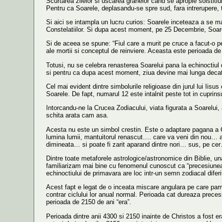
Scurtarea zilelor si uscarea granelor cand se apropie solstiti
Pentru ca Soarele, deplasandu-se spre sud, fara intrerupere, 
Si aici se intampla un lucru curios: Soarele inceteaza a se mai
Constelatiilor. Si dupa acest moment, pe 25 Decembrie, Soarel
Si de aceea se spune: “Fiul care a murit pe cruce a facut-o pen
ale mortii si conceptul de reinviere. Aceasta este perioada de
Totusi, nu se celebra renasterea Soarelui pana la echinoctiul
si pentru ca dupa acest moment, ziua devine mai lunga decat no
Cel mai evident dintre simbolurile religioase din jurul lui Iisu
Soarele. De fapt, numarul 12 este intalnit peste tot in cuprinsu
Intorcandu-ne la Crucea Zodiacului, viata figurata a Soarelui, 
schita arata cam asa.
Acesta nu este un simbol crestin. Este o adaptare pagana a Cr
lumina lumii, mantuitorul renascut…. care va veni din nou… a
dimineata… si poate fi zarit aparand dintre nori… sus, pe cer
Dintre toate metaforele astrologice/astronomice din Biblie, un
familiarizam mai bine cu fenomenul cunoscut ca “precesiunea ech
echinoctiului de primavara are loc intr-un semn zodiacal diferi
Acest fapt e legat de o inceata miscare angulara pe care pama
contrar ciclului lor anual normal. Perioada cat dureaza prece
perioada de 2150 de ani “era”.
Perioada dintre anii 4300 si 2150 inainte de Christos a fost era