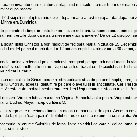
era un invatator care calatorea infaptuind miracole, cum ar fi transformarea ap
 inviat dupa moarte.
 discipoli si infaptuia miracole. Dupa moarte a fost ingropat, dar dupa trei zil
i Mithra era Duminica.
rite perioade de timp, in toata lumea… care subscriu la aceste caracteristici 
a mori trei zile dupa care sa urmeze inevitabila inviere? De ce 12 discipoli s
a solar. Iisus Christos a fost nascut de fecioara Maria in ziua de 25 Decembri
indu-l astfel pe noul mantuitor. La 12 ani era copilul invatator iar la 30 de ani,
racole, adica vindecand pe cei bolnavi, mergand pe apa, aducand mortii la viat
mnului” si sub multe alte nume. Dupa ce a fost tradat de discipolul sau, Iuda, 
-a ridicat la ceruri.
aua din est este Sirius, cea mai stralucitoare stea de pe cerul noptii, care, in
ra lui Orion au aceeasi denumire pe care o aveau si in antichitate. Cei Trei Regi
e. Acesta este motivul pentru care cei Trei Regi urmaresc steaua in est. Pentr
Fecioara. Virgo in latina inseamna Virgina. Simbolul antic pentru Virgo este u
a lui Budha, Maya, incep cu litera M.
a lui Virgo este o fecioara tinand in mana un manunchi de grau. Aceasta casa a 
e, de fapt, prin “casa painii”. Bethlehem este, deci, o referire la constelatia V
embrie, si anume Solstitiul de iarna. Intre solstitiul de vara si cel de iarna, z
mic si mai sters.