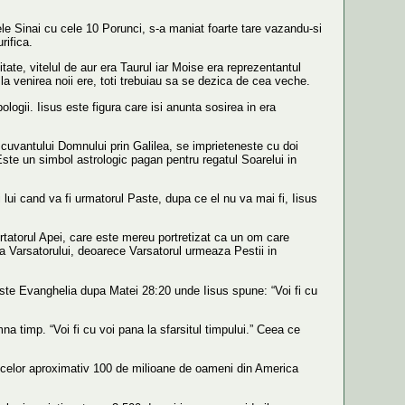
ele Sinai cu cele 10 Porunci, s-a maniat foarte tare vazandu-si
rifica.
itate, vitelul de aur era Taurul iar Moise era reprezentantul
la venirea noii ere, toti trebuiau sa se dezica de cea veche.
logii. Iisus este figura care isi anunta sosirea in era
cuvantului Domnului prin Galilea, se imprieteneste cu doi
Este un simbol astrologic pagan pentru regatul Soarelui in
lui cand va fi urmatorul Paste, dupa ce el nu va mai fi, Iisus
urtatorul Apei, care este mereu portretizat ca un om care
sa Varsatorului, deoarece Varsatorul urmeaza Pestii in
i este Evanghelia dupa Matei 28:20 unde Iisus spune: “Voi fi cu
a timp. “Voi fi cu voi pana la sfarsitul timpului.” Ceea ce
sta celor aproximativ 100 de milioane de oameni din America