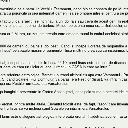
torului.
re, prevestind-o pe a patra. In Vechiul Testament, cand Moise coboara de pe Munt
atra cu poruncile si si-a indemnat oamenii sa se omoare intre ei pentru a se pu
aptului ca Israelitii se inchinau la un idol fals sau ceva de acest gen. In real
zi evreii sufla in cornul de berbec. Moise reprezenta noua era a Berbecului, si 
cum ar fi Mithra, un zeu pre-crestin care omoara taurul in cadrul aceleiasi simbo
00 de oameni cu paine si doi pesti. Cand isi incepe lucrarea de raspandire a 
ui Iisus” pe spatele masinilor oamenilor. Insa multi nu prea stiu ce inseamna. 
l, inceputul acestei ere. In Luca 22:10, cand Iisus este intrebat de discipolii 
bat care va cara un ulcior cu apa. Urmati-l in CASA in care va intra.”
nte referinte astrologice. Barbatul purtand ulciorul cu apa este Varsatorul - P
. Si cand Soarele (Fiul Domnului) va parasi era Pestilor (Iisus), va intra in ca
upa era Pestilor urmeaza era Varsatorului.
anga imaginile prezentate in Cartea Apocalipsei, principala sursa a acestei ide
ronat, printre multe altele. Cuvantul folosit este, de fapt, “aeon” care inseamn
ntru Iisus se va incheia cand Soarele va intra in era Varsatorului.
t al lumii este o alegorie astrologica interpretata eronat. Haideti sa spunem a