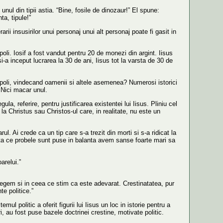
l din tipii astia. “Bine, fosile de dinozaur!” El spune:
a, tipule!”
arii insusirilor unui personaj unui alt personaj poate fi gasit in
ipoli. Iosif a fost vandut pentru 20 de monezi din argint. Iisus
-a inceput lucrarea la 30 de ani, Iisus tot la varsta de 30 de
cipoli, vindecand oamenii si altele asemenea? Numerosi istorici
 Nici macar unul.
la, referire, pentru justificarea existentei lui Iisus. Pliniu cel
 la Christus sau Christos-ul care, in realitate, nu este un
ul. Ai crede ca un tip care s-a trezit din morti si s-a ridicat la
odata ce probele sunt puse in balanta avem sanse foarte mari sa
arelui.”
telegem si in ceea ce stim ca este adevarat. Crestinatatea, pur
e politice.”
mul politic a oferit figurii lui Iisus un loc in istorie pentru a
, au fost puse bazele doctrinei crestine, motivate politic.