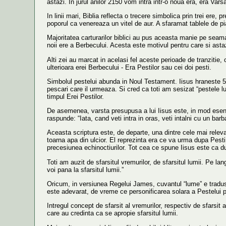
astazi. In jurul anilor 2150 vom intra intr-o noua era, era Varsa
In linii mari, Biblia reflecta o trecere simbolica prin trei e
poporul ca venereaza un vitel de aur. A sfaramat tablele de pi
Majoritatea carturarilor biblici au pus aceasta manie pe seama f
noii ere a Berbecului. Acesta este motivul pentru care si asta
Alti zei au marcat in acelasi fel aceste perioade de tranzitie, 
ulterioara erei Berbecului - Era Pestilor sau cei doi pesti.
Simbolul pestelui abunda in Noul Testament. Iisus hraneste 50
pescari care il urmeaza. Si cred ca toti am sesizat “pestele l
timpul Erei Pestilor.
De asemenea, varsta presupusa a lui Iisus este, in mod esentia
raspunde: “Iata, cand veti intra in oras, veti intalni cu un bar
Aceasta scriptura este, de departe, una dintre cele mai releva
toarna apa din ulcior. El reprezinta era ce va urma dupa Pesti
precesiunea echinoctiurilor. Tot cea ce spune Iisus este ca d
Toti am auzit de sfarsitul vremurilor, de sfarsitul lumii. Pe l
voi pana la sfarsitul lumii.”
Oricum, in versiunea Regelui James, cuvantul “lume” e tradus e
este adevarat, de vreme ce personificarea solara a Pestelui pe
Intregul concept de sfarsit al vremurilor, respectiv de sfarsi
care au credinta ca se apropie sfarsitul lumii.