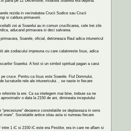
i. Si pana pe 22 Decembrie, moartea Soarelui era deplina.
oarele rezida in vecinatatea Crucii Sudice sau Crucii
gi si caldura primaverii.
ilalti zei ai Soarelui au in comun crucificarea, cele trei zile
ordica, aducand primavara si deci salvarea.
rimavara, Soarele, oficial, detroneaza Raul adica intunericul
latii ale zodiacului impreuna cu care calatoreste Iisus, adica
.
carilor Soarelui. A fost si un simbol spiritual pagan a carui
l pe cruce. Pentru ca Iisus este Soarele. Fiul Domnului,
lucraturile rele ale intunericului… se naste in fiecare
 referinte la ere. Ca sa intelegem mai bine, trebuie sa ne
ca aproximativ o data la 2150 de ani, dimineata inceputului
te “precesiune” deoarece constelatiile se deplaseaza in sens
l mare”. Societatile antice stiau asta si numeau fiecare
intre 1 iC si 2150 iC este era Pestilor, era in care ne aflam si