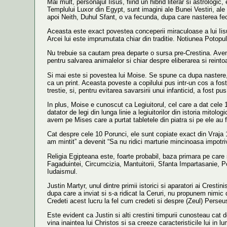
Mai mult, personajul Iisus, fiind un hibrid literar si astrologi
Templului Luxor din Egypt, sunt imagini ale Bunei Vestiri, ale
apoi Neith, Duhul Sfant, o va fecunda, dupa care nasterea fec
Aceasta este exact povestea conceperii miraculoase a lui Iisus. 
Arcei lui este imprumutata chiar din traditie. Notiunea Potopu
Nu trebuie sa cautam prea departe o sursa pre-Crestina. Av
pentru salvarea animalelor si chiar despre eliberarea si reinto
Si mai este si povestea lui Moise. Se spune ca dupa nastere, M
ca un print. Aceasta poveste a copilului pus intr-un cos a fost
trestie, si, pentru evitarea savarsirii unui infanticid, a fost pu
In plus, Moise e cunoscut ca Legiuitorul, cel care a dat cele 
datator de legi din lunga linie a legiuitorilor din istoria mitol
avem pe Mises care a purtat tabletele din piatra si pe ele au 
Cat despre cele 10 Porunci, ele sunt copiate exact din Vraja 1
am mintit” a devenit “Sa nu ridici marturie mincinoasa impotriv
Religia Egipteana este, foarte probabil, baza primara pe care
Fagaduintei, Circumcizia, Mantuitorii, Sfanta Impartasanie, Pot
Iudaismul.
Justin Martyr, unul dintre primii istorici si aparatori ai Cresti
dupa care a inviat si s-a ridicat la Ceruri, nu propunem nimic di
Credeti acest lucru la fel cum credeti si despre (Zeul) Perseu
Este evident ca Justin si alti crestini timpurii cunosteau cat 
vina inaintea lui Christos si sa creeze caracteristicile lui in 