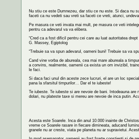
Nu stiu ce este Dumnezeu, dar stiu ce nu este. Si daca nu sunte
faceti ca nu vedeti sau vreti sa faceti ce vreti, atunci, undev
Pe masura ce veti invata mai mult, pe masura ce veti intelege 
pentru ca adevarul va va elibera.
“Cred ca a fost dificil pentru cei care au luat autoritatea dre
G. Massey, Egiptolog
“Trebuie sa va spun adevarul, oameni buni! Trebuie sa va sp
Cand vine vorba de abureala, cea mai mare abureala a timpurilor
a convins, realmente, oamenii ca exista un om invizibil, traind i
le faci.
Si daca faci unul din aceste zece lucruri, el are un loc special, 
pana la sfarsitul timpurilor… Dar el te iubeste!
Te iubeste. Te iubeste si are nevoie de bani. Intodeauna are ne
dolari, nu plateste taxe si mereu are nevoie de inca putin. A
Acesta este Soarele. Inca din anul 10.000 inainte de Christos,
vreme ce Soarele rasare in fiecare dimineata, aducand lumina, c
granele nu ar creste, viata pe planeta nu ar supravietui. Aceste
In mod asemanator, oamenii au fost foarte constienti si de pr