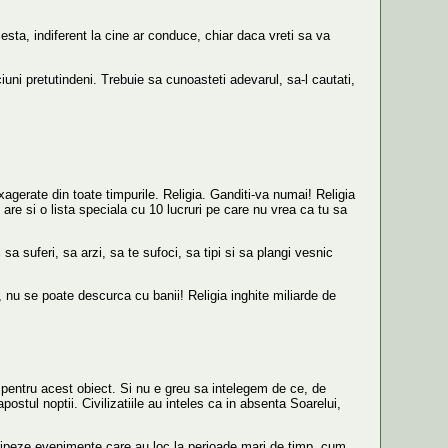
cesta, indiferent la cine ar conduce, chiar daca vreti sa va
uni pretutindeni. Trebuie sa cunoasteti adevarul, sa-l cautati,
xagerate din toate timpurile. Religia. Ganditi-va numai! Religia
l are si o lista speciala cu 10 lucruri pe care nu vrea ca tu sa
 sa suferi, sa arzi, sa te sufoci, sa tipi si sa plangi vesnic
, nu se poate descurca cu banii! Religia inghite miliarde de
r pentru acest obiect. Si nu e greu sa intelegem de ce, de
ostul noptii. Civilizatiile au inteles ca in absenta Soarelui,
ticipeze evenimente care au loc la perioade mari de timp, cum