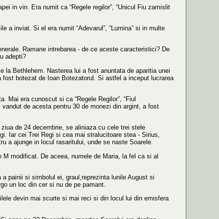
ei in vin. Era numit ca “Regele regilor”, “Unicul Fiu zamislit
e a inviat. Si el era numit “Adevarul”, “Lumina” si in multe
generale. Ramane intrebarea - de ce aceste caracteristici? De
au adepti?
e la Bethlehem. Nasterea lui a fost anuntata de aparitia unei
 a fost botezat de Ioan Botezatorul. Si astfel a inceput lucrarea
a. Mai era cunoscut si ca “Regele Regilor”, “Fiul
si vandut de acesta pentru 30 de monezi din argint, a fost
 ziua de 24 decembrie, se aliniaza cu cele trei stele
. Iar cei Trei Regi si cea mai stralucitoare stea - Sirius,
u a ajunge in locul rasaritului, unde se naste Soarele.
n M modificat. De aceea, numele de Maria, la fel ca si al
painii si simbolul ei, graul,reprezinta lunile August si
irgo un loc din cer si nu de pe pamant.
ilele devin mai scurte si mai reci si din locul lui din emisfera