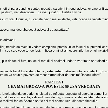
ti si pana cand nu sunteti pregatiti sa priviti intregul adevar, oricare ar fi a
a pe drum, veti descoperi… ca v-ati jucat cu Justitia Divina.
cum stau lucrurile, cu cat ele devin mai evidente, veti incepe sa vedeti minci
pt adevar mai degraba decat adevarul ca autoritate.”
un adevarul.
, trebuie sa aveti in vedere campionul promisiunilor false si al pretentiilor e
n cer, care vede tot ce faci, in fiecare minut al fiecarei zile. Iar omul invizibi
plin de foc si fum, un loc al torturii si spaimei unde te va trimite sa traiesti si
voie de bani! Este atotputernic, este perfect, atoatestiutor si intelept. Totusi
cum sa va spun o poveste de rahat extraordinar de reusita! Rahatul sfant!”
PARTEA I
CEA MAI GROZAVA POVESTE SPUSA VREODATA
 istoria abunda de scrieri si picturi ce reflecta respectul si adoratia oamenilo
aldura si siguranta, salvand omul de frig, intuneric si de pradatorii de la adap
 realitati fac ca Soarele sa fie cel mai adorat lucru din toate timpurile.
ezenta stelelor. Urmarirea traiectoriei lor le-a permis sa recunoasca si sa an