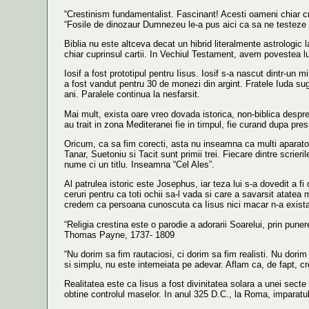
“Crestinism fundamentalist. Fascinant! Acesti oameni chiar cre
“Fosile de dinozaur Dumnezeu le-a pus aici ca sa ne testeze c
Biblia nu este altceva decat un hibrid literalmente astrologic la
chiar cuprinsul cartii. In Vechiul Testament, avem povestea lui
Iosif a fost prototipul pentru Iisus. Iosif s-a nascut dintr-un m
a fost vandut pentru 30 de monezi din argint. Fratele Iuda suge
ani. Paralele continua la nesfarsit.
Mai mult, exista oare vreo dovada istorica, non-biblica despre
au trait in zona Mediteranei fie in timpul, fie curand dupa pre
Oricum, ca sa fim corecti, asta nu inseamna ca multi aparatori ai
Tanar, Suetoniu si Tacit sunt primii trei. Fiecare dintre scrier
nume ci un titlu. Inseamna “Cel Ales”.
Al patrulea istoric este Josephus, iar teza lui s-a dovedit a fi 
ceruri pentru ca toti ochii sa-l vada si care a savarsit atatea
credem ca persoana cunoscuta ca Iisus nici macar n-a exista
“Religia crestina este o parodie a adorarii Soarelui, prin pune
Thomas Payne, 1737- 1809
“Nu dorim sa fim rautaciosi, ci dorim sa fim realisti. Nu dorim
si simplu, nu este intemeiata pe adevar. Aflam ca, de fapt, c
Realitatea este ca Iisus a fost divinitatea solara a unei secte gno
obtine controlul maselor. In anul 325 D.C., la Roma, imparatul 