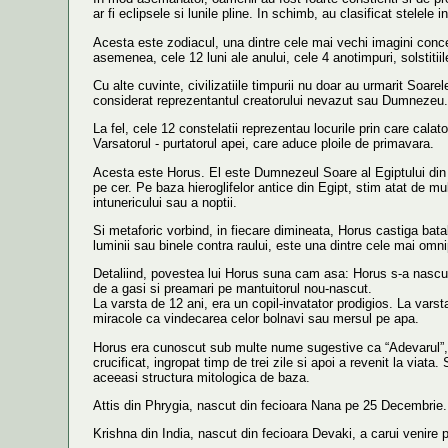
ar fi eclipsele si lunile pline. In schimb, au clasificat stelele 
Acesta este zodiacul, una dintre cele mai vechi imagini concep
asemenea, cele 12 luni ale anului, cele 4 anotimpuri, solstitii
Cu alte cuvinte, civilizatiile timpurii nu doar au urmarit Soarele
considerat reprezentantul creatorului nevazut sau Dumnezeu
La fel, cele 12 constelatii reprezentau locurile prin care ca
Varsatorul - purtatorul apei, care aduce ploile de primavara.
Acesta este Horus. El este Dumnezeul Soare al Egiptului din ju
pe cer. Pe baza hieroglifelor antice din Egipt, stim atat de
intunericului sau a noptii.
Si metaforic vorbind, in fiecare dimineata, Horus castiga batal
luminii sau binele contra raului, este una dintre cele mai omn
Detaliind, povestea lui Horus suna cam asa: Horus s-a nascut pe
de a gasi si preamari pe mantuitorul nou-nascut.
La varsta de 12 ani, era un copil-invatator prodigios. La vars
miracole ca vindecarea celor bolnavi sau mersul pe apa.
Horus era cunoscut sub multe nume sugestive ca “Adevarul”, “L
crucificat, ingropat timp de trei zile si apoi a revenit la viata
aceeasi structura mitologica de baza.
Attis din Phrygia, nascut din fecioara Nana pe 25 Decembrie. C
Krishna din India, nascut din fecioara Devaki, a carui venire pe