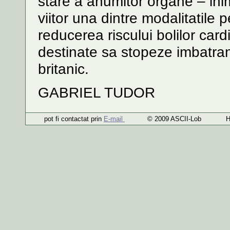
stare a anumitor organe – inim
viitor una dintre modalitatile
reducerea riscului bolilor car
destinate sa stopeze imbatran
britanic.
GABRIEL TUDOR
pot fi contactat prin
E-mail
© 2009 ASCII-Lob H