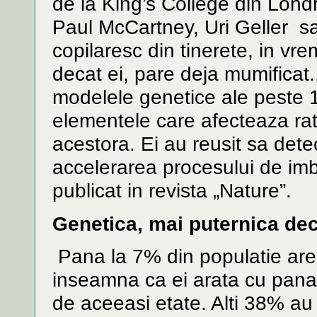
de la King’s College din Lond
Paul McCartney, Uri Geller sa
copilaresc din tinerete, in vr
decat ei, pare deja mumificat..
modelele genetice ale peste 1
elementele care afecteaza ra
acestora. Ei au reusit sa det
accelerarea procesului de imb
publicat in revista „Nature”.
Genetica, mai puternica deca
Pana la 7% din populatie are
inseamna ca ei arata cu pana 
de aceeasi etate. Alti 38% au