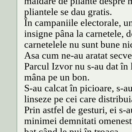
maldare de pliante despre 
pliantele se dau gratis.
În campaniile electorale, und
insigne pâna la carnetele, d
carnetelele nu sunt bune nic
Asa cum ne-au aratat secven
Parcul Izvor nu s-au dat în 
mâna pe un bon.
S-au calcat în picioare, s-au
linseze pe cei care distribu
Prin astfel de gesturi, ei s
minimei demnitati omenesti,
bat când le pui în troaca.