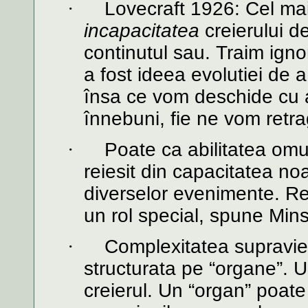
·
Lovecraft 1926: Cel mai
incapacitatea
creierului d
continutul sau. Traim igno
a fost ideea evolutiei de 
însa ce vom deschide cu a
înnebuni, fie ne vom retra
·
Poate ca abilitatea omul
reiesit din capacitatea noa
diverselor evenimente. Rela
un rol special, spune Mins
·
Complexitatea supravie
structurata pe “organe”. 
creierul. Un “organ” poate