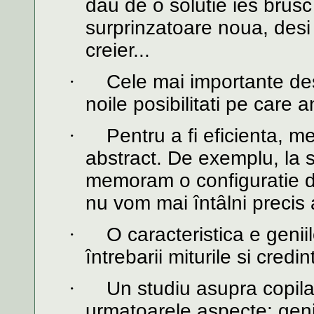
dau de o solutie ies brusc 
surprinzatoare noua, desi
creier...
·
Cele mai importante desc
noile posibilitati pe care 
·
Pentru a fi eficienta, 
abstract. De exemplu, la 
memoram o configuratie de
nu vom mai întâlni precis 
·
O caracteristica e geni
întrebarii miturile si credi
·
Un studiu asupra copilar
urmatoarele aspecte: genii