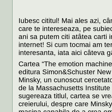
Iubesc cititul! Mai ales azi, 
care te intereseaza, pe subie
ani sa putem citi atâtea carti
internet! Si cum tocmai am term
interesanta, iata aici câteva 
Cartea “The emotion machine”
editura Simon&Schuster New Y
Minsky, un cunoscut cercetator
de la Massachusetts Institut
sugereaza titlul, cartea se vre
creierului, despre care Minsk
masina capabila de a crea em