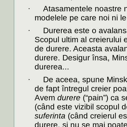
·
Atasamentele noastre n
modelele pe care noi ni l
·
Durerea este o avalansa
Scopul ultim al creierului
de durere. Aceasta avalan
durere. Desigur însa, Mins
durerea...
·
De aceea, spune Minsky,
de fapt întregul creier poat
Avem
durere
(“pain”) ca s
(când este vizibil scopul 
suferinta
(când creierul e
durere, si nu se mai poate