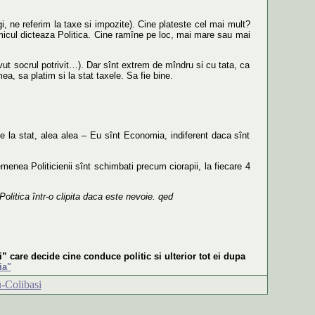
i, ne referim la taxe si impozite). Cine plateste cel mai mult?
omicul dicteaza Politica. Cine ramîne pe loc, mai mare sau mai
avut socrul potrivit…). Dar sînt extrem de mîndru si cu tata, ca
a, sa platim si la stat taxele. Sa fie bine.
axe la stat, alea alea – Eu sînt Economia, indiferent daca sînt
semenea Politicienii sînt schimbati precum ciorapii, la fiecare 4
olitica într-o clipita daca este nevoie. qed
 care decide cine conduce politic si ulterior tot ei dupa
ia"
-Colibasi