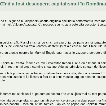
Cînd a fost descoperit capitalismul în România
a fiu sigur ca nu dispar din locatia originala apelind la performantul instrume
 mai mult Valoare Adaugata) Ca reusesc sau nu asta este alta poveste. Sursa
micului si atît. Planul cincinal de cinci ani sau chiar de patru ani si jumata
al. Si pe vremea aia traiau oameni destepti (sînt aia care au facut blocurile în 
ra cu atentie operele lui Marx si Engels sau macar le vazusera portretele d
.
apital nu exista. În timp ce micii investitori frecau Turcia cu rulmenti si sa
riei. În rest numai prosti ca mine si ca tine. Adunati prin piete strigam de Ili
us toti la primarie sa ne tragem o alimentara nu se stie, dar daca ne-am fi îng
ca rolul istoric al lui Iliescu a fost ca a tinut masele largi de cetateni ocupat
olul.
e furam toti si niciunul si pe care se cocota cîte un slujbas mai cu mot pe po
ordonata de proprietati si oportunitati economice din care acelasi popor manî
nînca poporul. Daca nu, atunci fomica îl apuca pe popor, dar Capitalul ramîn