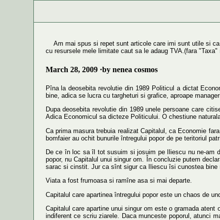
Am mai spus si repet sunt articole care imi sunt utile si ca s
cu resursele mele limitate caut sa le adaug TVA.(fara "Taxa"
March 28, 2009
·by nenea cosmos
Pîna la deosebita revolutie din 1989 Politicul a dictat Econo
bine, adica se lucra cu targheturi si grafice, aproape manageri
Dupa deosebita revolutie din 1989 unele persoane care citise
Adica Economicul sa dicteze Politicului. O chestiune naturala
Ca prima masura trebuia realizat Capitalul, ca Economie fara C
bomfaier au ochit bunurile întregului popor de pe teritoriul pat
De ce în loc sa îl tot susuim si josuim pe Iliescu nu ne-am d
popor, nu Capitalul unui singur om. În concluzie putem declara 
sarac si cinstit. Jur ca sînt sigur ca Iliescu îsi cunostea bine r
Viata a fost frumoasa si ramîne asa si mai departe.
Capitalul care apartinea întregului popor este un chaos de und
Capitalul care apartine unui singur om este o gramada atent 
indiferent ce scriu ziarele. Daca munceste poporul, atunci ma