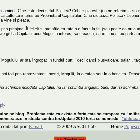
omicul. Cine este deci seful Politicii? Cel ce plateste (nu ne referim la spag
l asculte cu interes pe Proprietarul Capitalului. Cine dicteaza Politica? Econ
a vine si pleaca.
rin preajma. Îl felicit si ma oftic ca tata n-a facut la fel (sau poate ca nu a 
re gîdila Capitalul unui Mogul la interes, sa creasca, sa îmi iau si eu partea me
Mogulului ar sta îngropat în fundul curtii, deci canci plusvaloare, salarii, t
 noi toti prin reprezentantii nostri, Mogulii, la o cafea sau la o bericica. Dea
si schimba nciodata Capitalul, nu îsi schimba angajatii buni, dar îsi schimba P
ply
ine pe blog. Problema este ca exista o forta care se cumpara cu “mititei”
monstrateze in strada contra lor.Update 2010 forta se numeste :
"ohlocrat
ontactat prin
E-mail
© 2009 ASCII-Lob Home
Popescu