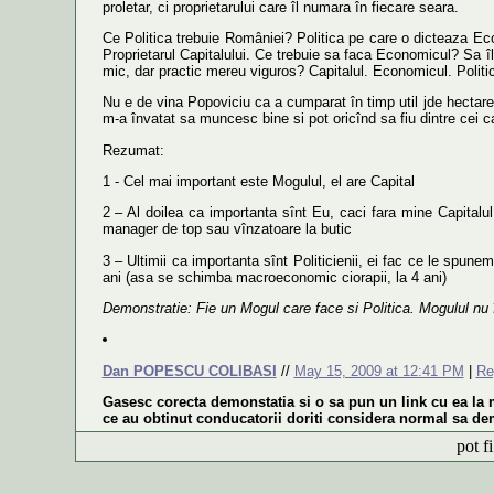
proletar, ci proprietarului care îl numara în fiecare seara.
Ce Politica trebuie României? Politica pe care o dicteaza Econ
Proprietarul Capitalului. Ce trebuie sa faca Economicul? Sa î
mic, dar practic mereu viguros? Capitalul. Economicul. Politic
Nu e de vina Popoviciu ca a cumparat în timp util jde hectare p
m-a învatat sa muncesc bine si pot oricînd sa fiu dintre cei ca
Rezumat:
1 - Cel mai important este Mogulul, el are Capital
2 – Al doilea ca importanta sînt Eu, caci fara mine Capitalul 
manager de top sau vînzatoare la butic
3 – Ultimii ca importanta sînt Politicienii, ei fac ce le spunem
ani (asa se schimba macroeconomic ciorapii, la 4 ani)
Demonstratie: Fie un Mogul care face si Politica. Mogulul nu î
Dan POPESCU COLIBASI
//
May 15, 2009 at 12:41 PM
|
Re
Gasesc corecta demonstatia si o sa pun un link cu ea la m
ce au obtinut conducatorii doriti considera normal sa de
pot fi c