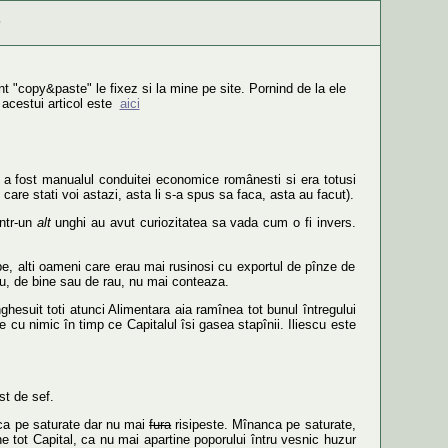
nt "copy&paste" le fixez si la mine pe site. Pornind de la ele
 acestui articol este
aici
te a fost manualul conduitei economice românesti si era totusi
care stati voi astazi, asta li s-a spus sa faca, asta au facut).
intr-un
alt
unghi au avut curiozitatea sa vada cum o fi invers.
ibe, alti oameni care erau mai rusinosi cu exportul de pînze de
escu, de bine sau de rau, nu mai conteaza.
hesuit toti atunci Alimentara aia ramînea tot bunul întregului
e cu nimic în timp ce Capitalul îsi gasea stapînii. Iliescu este
st de sef.
nca pe saturate dar nu mai
fura
risipeste. Mînanca pe saturate,
e tot Capital, ca nu mai apartine poporului întru vesnic huzur