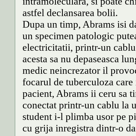
intramoleculara, si poate ch
astfel declansarea bolii.
Dupa un timp, Abrams isi da
un specimen patologic putea
electricitatii, printr-un cab
acesta sa nu depaseasca lu
medic neincrezator il provoc
focarul de tuberculoza care 
pacient, Abrams ii ceru sa ti
conectat printr-un cablu la u
student i-l plimba usor pe p
cu grija inregistra dintr-o d