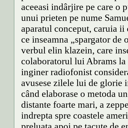
aceeasi indârjire pe care o p
unui prieten pe nume Samue
aparatul conceput, caruia ii
ce inseamna „spargator de os
verbul elin klazein, care i
colaboratorul lui Abrams la 
inginer radiofonist consider
avusese zilele lui de glorie
când elaborase o metoda uni
distante foarte mari, a zepp
indrepta spre coastele ame
preluata apoi pe tacute de en