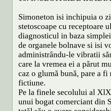
Simoneton isi inchipuia o zi
stetoscoape cu receptoare ul
diagnosticul in baza simple
de organele bolnave si isi v
administrându-le vibratii săn
care la vremea ei a părut mu
caz o glumă bună, pare a fi 
fictiune.
Pe la finele secolului al Xl
unui bogat comerciant din S
tatăl său o avere considerabi