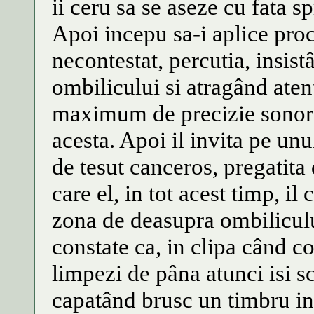
ii ceru sa se aseze cu fata s
Apoi incepu sa-i aplice pro
necontestat, percutia, insis
ombilicului si atragând atent
maximum de precizie sonorit
acesta. Apoi il invita pe unu
de tesut canceros, pregatita 
care el, in tot acest timp, il
zona de deasupra ombilicului
constate ca, in clipa când co
limpezi de pâna atunci isi s
capatând brusc un timbru in