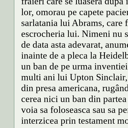
fraieri care se luasera dupa i
lor, omorau pe capete pacien
sarlatania lui Abrams, care 
escrocheria lui. Nimeni nu s
de data asta adevarat, anum
inainte de a pleca la Heidel
un ban de pe urma inventiei 
multi ani lui Upton Sinclair,
din presa americana, rugându
cerea nici un ban din partea 
voia sa foloseasca sau sa per
interzicea prin testament mo