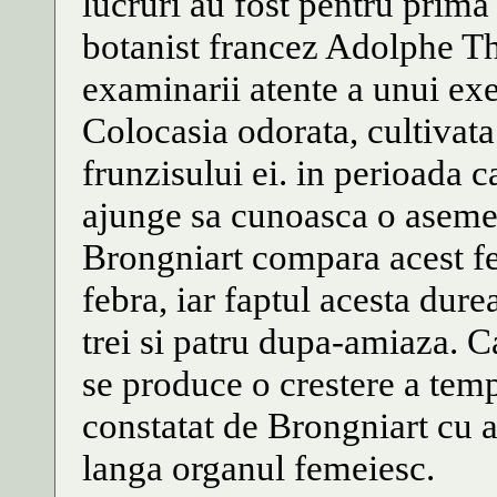
lucruri au fost pentru prim
botanist francez Adolphe T
examinarii atente a unui exe
Colocasia odorata, cultivata
frunzisului ei. in perioada c
ajunge sa cunoasca o asemen
Brongniart compara acest f
febra, iar faptul acesta dure
trei si patru dupa-amiaza. 
se produce o crestere a temp
constatat de Brongniart cu 
langa organul femeiesc.