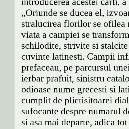
introducerea acestei carti, a 
„Oriunde se ducea el, izvoar
stralucirea florilor se ofile
viata a campiei se transfor
schilodite, strivite si stalc
cuvinte latinesti. Campii infl
prefaceau, pe parcursul unei
ierbar prafuit, sinistru catal
odioase nume grecesti si lat
cumplit de plictisitoarei diale
sufocante despre numarul d
si asa mai departe, adica tot