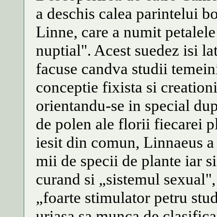
a deschis calea parintelui bo
Linne, care a numit petalele
nuptial". Acest suedez isi l
facuse candva studii temein
conceptie fixista si creation
orientandu-se in special du
de polen ale florii fiecarei p
iesit din comun, Linnaeus a 
mii de specii de plante iar s
curand si „sistemul sexual",
„foarte stimulator petru stu
uriasa sa munca de clasifica